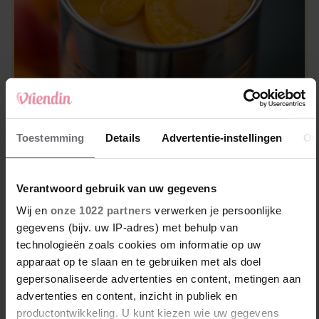
GEZOND & MOOI
Is fruit uit blik net zo gezond als vers
fruit?
Toestemming
Details
Advertentie-instellingen
Ov
Verantwoord gebruik van uw gegevens
Wij en
onze 1022 partners
verwerken je persoonlijke
gegevens (bijv. uw IP-adres) met behulp van
technologieën zoals cookies om informatie op uw
apparaat op te slaan en te gebruiken met als doel
gepersonaliseerde advertenties en content, metingen aan
advertenties en content, inzicht in publiek en
productontwikkeling. U kunt kiezen wie uw gegevens