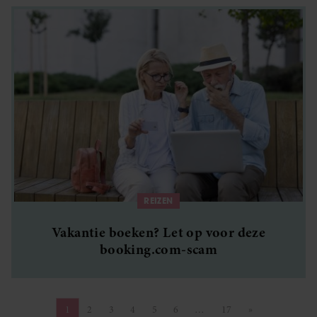
REIZEN
Vakantie boeken? Let op voor deze
booking.com-scam
1
2
3
4
5
6
…
17
»
Pagina
Pagina
Pagina
Pagina
Pagina
Pagina
Pagina
Volgende pagin