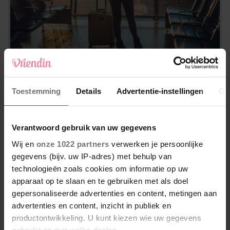
REIZEN
Waarom slimme reizigers altijd een
Toestemming
Details
Advertentie-instellingen
Ov
tennisbal meenemen in het vliegtuig
Verantwoord gebruik van uw gegevens
Wij en
onze 1022 partners
verwerken je persoonlijke
gegevens (bijv. uw IP-adres) met behulp van
technologieën zoals cookies om informatie op uw
apparaat op te slaan en te gebruiken met als doel
gepersonaliseerde advertenties en content, metingen aan
advertenties en content, inzicht in publiek en
productontwikkeling. U kunt kiezen wie uw gegevens
gebruikt en met welke doelen.