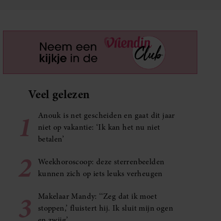
Veel gelezen
1
Anouk is net gescheiden en gaat dit jaar
niet op vakantie: ‘Ik kan het nu niet
betalen’
2
Weekhoroscoop: deze sterrenbeelden
kunnen zich op iets leuks verheugen
3
Makelaar Mandy: ‘‘Zeg dat ik moet
stoppen,’ fluistert hij. Ik sluit mijn ogen
en zwijg’