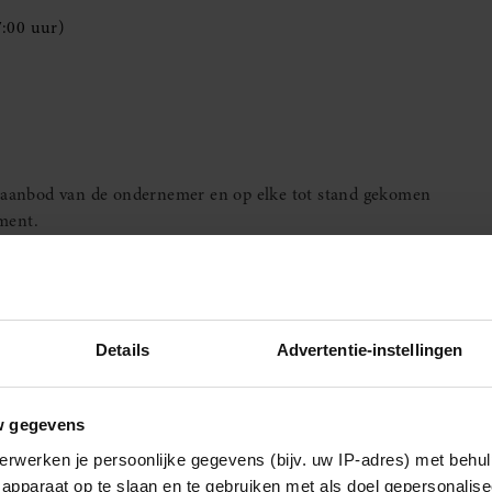
7:00 uur)
 aanbod van de ondernemer en op elke tot stand gekomen
ment.
ordt de tekst van deze algemene voorwaarden aan de
s niet mogelijk is, zal voordat de overeenkomst op afstand
rwaarden bij de ondernemer zijn in te zien en zij op verzoek
en toegezonden.
Details
Advertentie-instellingen
sloten, kan in afwijking van het vorige lid en voordat de
deze algemene voorwaarden langs elektronische weg aan de
 wijze dat deze door de consument op een eenvoudige manier
w gegevens
Indien dit redelijkerwijs niet mogelijk is, zal voordat de
erwerken je persoonlijke gegevens (bijv. uw IP-adres) met behul
egeven waar van de algemene voorwaarden langs
apparaat op te slaan en te gebruiken met als doel gepersonalise