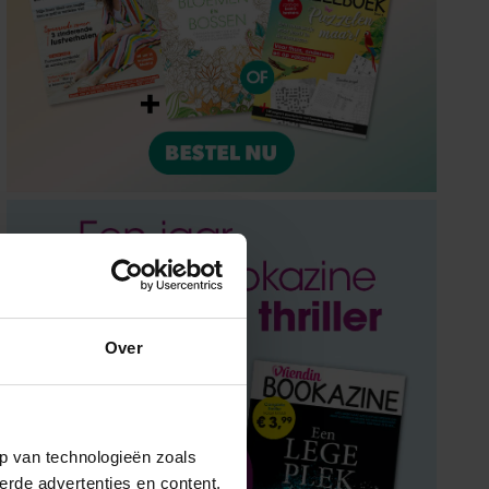
Over
p van technologieën zoals
erde advertenties en content,