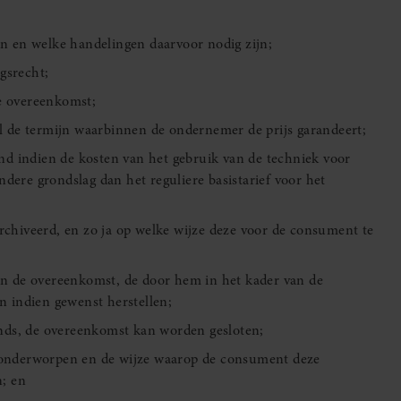
n en welke handelingen daarvoor nodig zijn;
ngsrecht;
de overeenkomst;
l de termijn waarbinnen de ondernemer de prijs garandeert;
nd indien de kosten van het gebruik van de techniek voor
ere grondslag dan het reguliere basistarief voor het
chiveerd, en zo ja op welke wijze deze voor de consument te
an de overeenkomst, de door hem in het kader van de
n indien gewenst herstellen;
ands, de overeenkomst kan worden gesloten;
 onderworpen en de wijze waarop de consument deze
n; en