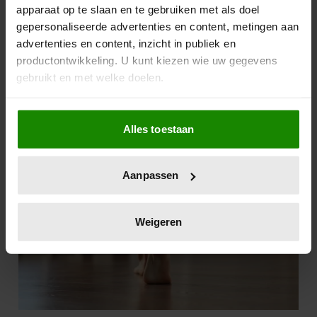
apparaat op te slaan en te gebruiken met als doel
gepersonaliseerde advertenties en content, metingen aan
advertenties en content, inzicht in publiek en
productontwikkeling. U kunt kiezen wie uw gegevens
gebruikt en met welke doelen.
Als u het toestaat, willen we ook graag:
Alles toestaan
Informatie verzamelen over uw geografische
locatie, die tot een paar meter nauwkeurig kan zijn
Uw apparaat identificeren door het actief te
Aanpassen
scannen op specifieke eigenschappen (fingerprinting)
Lees meer over hoe uw persoonlijke gegevens worden
verwerkt en stel uw voorkeuren in het
detailgedeelte
in.
Weigeren
U kunt uw toestemming op elk moment wijzigen of
intrekken in de Cookieverklaring.
We gebruiken cookies om content en advertenties te
personaliseren, om functies voor social media te bieden