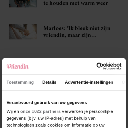
te houden met warm weer
Marloes: ‘Ik bleek niet zijn
vriendin, maar zijn
minnares!’
Toestemming
Details
Advertentie-instellingen
Ov
Verantwoord gebruik van uw gegevens
Wij en
onze 1022 partners
verwerken je persoonlijke
gegevens (bijv. uw IP-adres) met behulp van
technologieën zoals cookies om informatie op uw