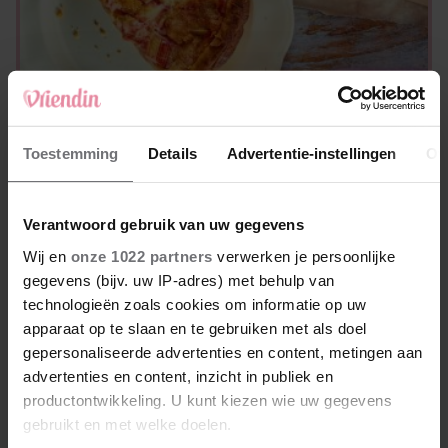
CULINAIR
Zo maak je de lekkerste rabarbertaart
Toestemming
Details
Advertentie-instellingen
Ov
Verantwoord gebruik van uw gegevens
Wij en
onze 1022 partners
verwerken je persoonlijke
gegevens (bijv. uw IP-adres) met behulp van
technologieën zoals cookies om informatie op uw
apparaat op te slaan en te gebruiken met als doel
gepersonaliseerde advertenties en content, metingen aan
advertenties en content, inzicht in publiek en
productontwikkeling. U kunt kiezen wie uw gegevens
gebruikt en met welke doelen.