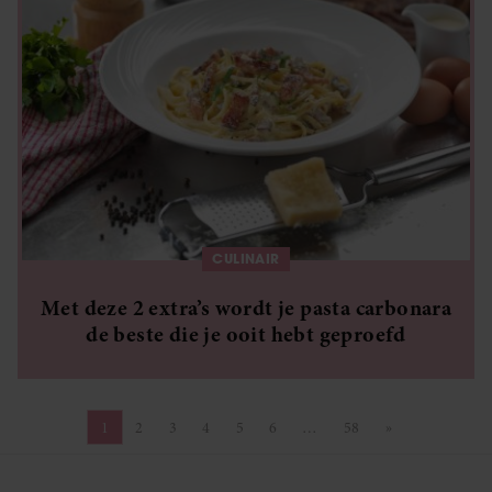
CULINAIR
Met deze 2 extra’s wordt je pasta carbonara
de beste die je ooit hebt geproefd
1
2
3
4
5
6
…
58
»
Pagina
Pagina
Pagina
Pagina
Pagina
Pagina
Pagina
Volgende pagin