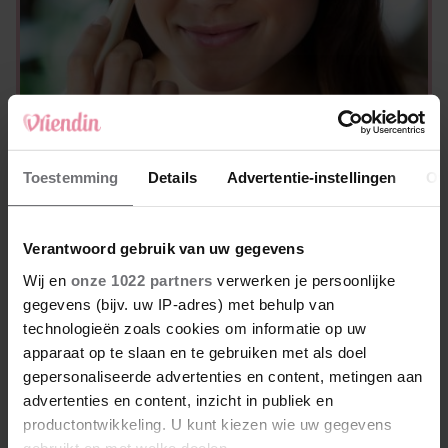
BEAUTY
Wat deze 5 concealers zó populair maakt:
Toestemming
Details
Advertentie-instellingen
Ov
en welke het beste bij jou past
Verantwoord gebruik van uw gegevens
Wij en
onze 1022 partners
verwerken je persoonlijke
gegevens (bijv. uw IP-adres) met behulp van
technologieën zoals cookies om informatie op uw
apparaat op te slaan en te gebruiken met als doel
gepersonaliseerde advertenties en content, metingen aan
advertenties en content, inzicht in publiek en
productontwikkeling. U kunt kiezen wie uw gegevens
gebruikt en met welke doelen.