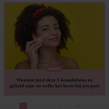
BEAUTY
Waarom juist deze 5 foundations zo
geliefd zijn: en welke het beste bij jou past
1
2
3
4
5
6
…
22
»
Pagina
Pagina
Pagina
Pagina
Pagina
Pagina
Pagina
Volgende pagin