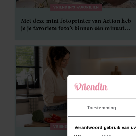
VRIENDIN'S FAVORIETEN
Met deze mini fotoprinter van Action heb
je je favoriete foto’s binnen één minuut in
handen
Toestemming
VRIENDIN'S FAVORIETEN
Verantwoord gebruik van u