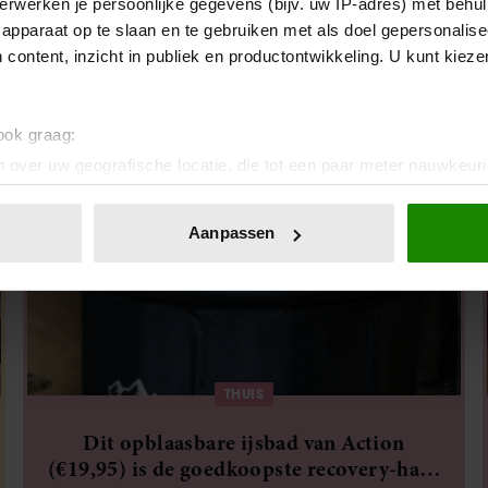
erwerken je persoonlijke gegevens (bijv. uw IP-adres) met behul
Vlekken op de achterbank na de vakantie?
apparaat op te slaan en te gebruiken met als doel gepersonalise
Deze vlekkenverwijderaar red je interieur
 content, inzicht in publiek en productontwikkeling. U kunt kiez
 ook graag:
 over uw geografische locatie, die tot een paar meter nauwkeuri
eren door het actief te scannen op specifieke eigenschappen (fing
onlijke gegevens worden verwerkt en stel uw voorkeuren in he
Aanpassen
jzigen of intrekken in de Cookieverklaring.
ent en advertenties te personaliseren, om functies voor social
. Ook delen we informatie over uw gebruik van onze site met on
e. Deze partners kunnen deze gegevens combineren met andere i
erzameld op basis van uw gebruik van hun services. U gaat akk
THUIS
Dit opblaasbare ijsbad van Action
(€19,95) is de goedkoopste recovery-hack