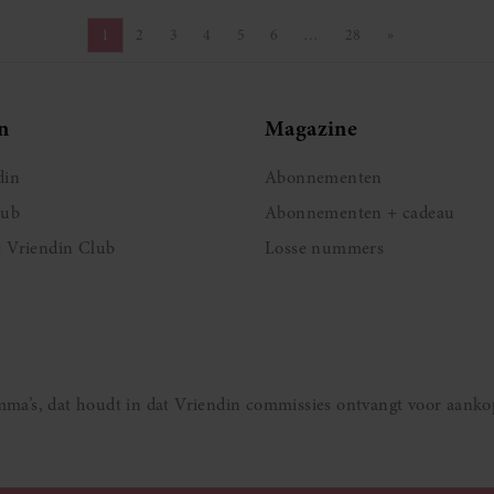
1
2
3
4
5
6
…
28
»
Pagina
Pagina
Pagina
Pagina
Pagina
Pagina
Pagina
Volgende pagin
n
Magazine
din
Abonnementen
lub
Abonnementen + cadeau
e Vriendin Club
Losse nummers
ramma’s, dat houdt in dat Vriendin commissies ontvangt voor aanko