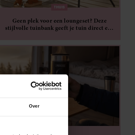
THUIS
Geen plek voor een loungeset? Deze
stijlvolle tuinbank geeft je tuin direct een
luxe upgrade
Over
THUIS