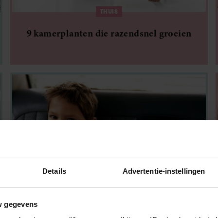
THUIS
9 kamerplanten die razendsnel groeien
Details
Advertentie-instellingen
VRIENDIN'S FAVORIETEN
w gegevens