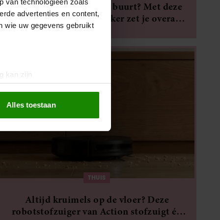
p van technologieën zoals
Geen koffietentje in de buurt? Met deze
erde advertenties en content,
draagbare espressomaker zet je overal
en wie uw gegevens gebruikt
verse koffie
g kan zijn
erprinting)
t
detailgedeelte
in. U kunt uw
Alles toestaan
 media te bieden en om ons
ze partners voor social
nformatie die u aan ze heeft
oord met onze cookies als u
THUIS
Altijd kruimels op de vloer? Deze
robotstofzuiger van Action stofzuigt én