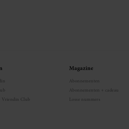
n
Magazine
din
Abonnementen
lub
Abonnementen + cadeau
e Vriendin Club
Losse nummers