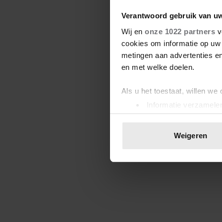
Verantwoord gebruik van u
Wij en
onze 1022 partners
v
cookies om informatie op uw 
metingen aan advertenties en
en met welke doelen.
Als u het toestaat, willen we
Informatie verzamelen
Uw apparaat identific
Lees meer over hoe uw perso
Weigeren
toestemming op elk moment wi
We gebruiken cookies om cont
websiteverkeer te analyseren
media, adverteren en analys
verstrekt of die ze hebben v
onze website blijft gebruiken.