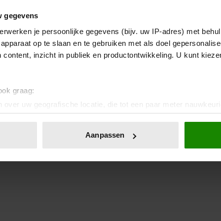
w gegevens
erwerken je persoonlijke gegevens (bijv. uw IP-adres) met behul
apparaat op te slaan en te gebruiken met als doel gepersonalise
 content, inzicht in publiek en productontwikkeling. U kunt kiez
 ook graag:
 over uw geografische locatie, die tot een paar meter nauwkeuri
eren door het actief te scannen op specifieke eigenschappen (fing
onlijke gegevens worden verwerkt en stel uw voorkeuren in he
Aanpassen
jzigen of intrekken in de Cookieverklaring.
ent en advertenties te personaliseren, om functies voor social
. Ook delen we informatie over uw gebruik van onze site met on
e. Deze partners kunnen deze gegevens combineren met andere i
erzameld op basis van uw gebruik van hun services. U gaat akk