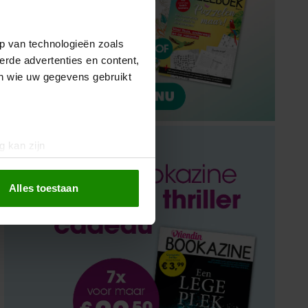
p van technologieën zoals
erde advertenties en content,
en wie uw gegevens gebruikt
g kan zijn
erprinting)
t
detailgedeelte
in. U kunt uw
Alles toestaan
 media te bieden en om ons
ze partners voor social
nformatie die u aan ze heeft
oord met onze cookies als u