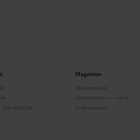
n
Magazine
din
Abonnementen
lub
Abonnementen + cadeau
e Vriendin Club
Losse nummers