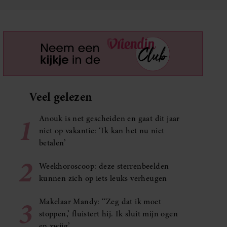
Veel gelezen
1
Anouk is net gescheiden en gaat dit jaar
niet op vakantie: ‘Ik kan het nu niet
betalen’
2
Weekhoroscoop: deze sterrenbeelden
kunnen zich op iets leuks verheugen
3
Makelaar Mandy: ‘‘Zeg dat ik moet
stoppen,’ fluistert hij. Ik sluit mijn ogen
en zwijg’