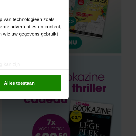
p van technologieën zoals
erde advertenties en content,
en wie uw gegevens gebruikt
g kan zijn
erprinting)
t
detailgedeelte
in. U kunt uw
Alles toestaan
 media te bieden en om ons
ze partners voor social
nformatie die u aan ze heeft
oord met onze cookies als u