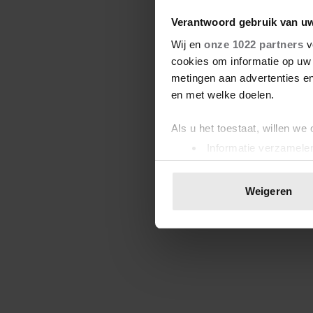
Verantwoord gebruik van u
Wij en
onze 1022 partners
v
cookies om informatie op uw 
metingen aan advertenties en
en met welke doelen.
Als u het toestaat, willen we
Informatie verzamelen
Uw apparaat identific
Lees meer over hoe uw perso
Weigeren
toestemming op elk moment wi
We gebruiken cookies om cont
websiteverkeer te analyseren
media, adverteren en analys
verstrekt of die ze hebben v
onze website blijft gebruiken.