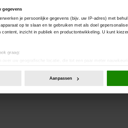
w gegevens
erwerken je persoonlijke gegevens (bijv. uw IP-adres) met behul
apparaat op te slaan en te gebruiken met als doel gepersonalise
 content, inzicht in publiek en productontwikkeling. U kunt kiez
 ook graag:
 over uw geografische locatie, die tot een paar meter nauwkeuri
eren door het actief te scannen op specifieke eigenschappen (fing
onlijke gegevens worden verwerkt en stel uw voorkeuren in he
Aanpassen
jzigen of intrekken in de Cookieverklaring.
ent en advertenties te personaliseren, om functies voor social
. Ook delen we informatie over uw gebruik van onze site met on
e. Deze partners kunnen deze gegevens combineren met andere i
erzameld op basis van uw gebruik van hun services. U gaat akk