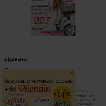
Algemeen
Magazine
Service
Vriendin participeert in diverse affiliate marketing
programma’s, dat houdt in dat Vriendin commissies
ontvangt voor aankopen middels links van retailers. Deze
website wordt niet gesponsord door de genoemde