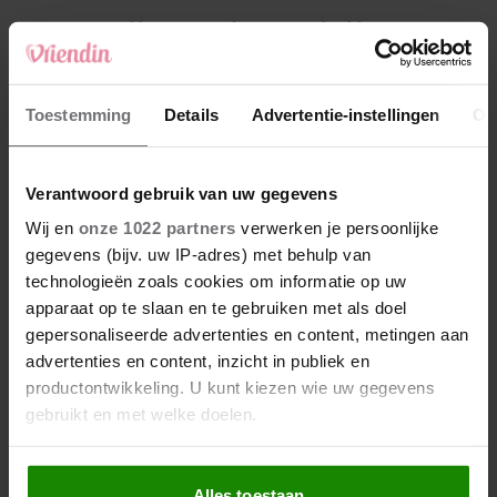
4
Weekhoroscoop: deze sterrenbeelden
kunnen zich op iets leuks verheugen
5
Toestemming
Details
Advertentie-instellingen
Ov
Makelaar Mandy: ‘Een bericht van de BN’er.
Een foto. Mijn lijf reageert’
Verantwoord gebruik van uw gegevens
Nieuw
Wij en
onze 1022 partners
verwerken je persoonlijke
gegevens (bijv. uw IP-adres) met behulp van
technologieën zoals cookies om informatie op uw
apparaat op te slaan en te gebruiken met als doel
gepersonaliseerde advertenties en content, metingen aan
advertenties en content, inzicht in publiek en
productontwikkeling. U kunt kiezen wie uw gegevens
gebruikt en met welke doelen.
Als u het toestaat, willen we ook graag:
Alles toestaan