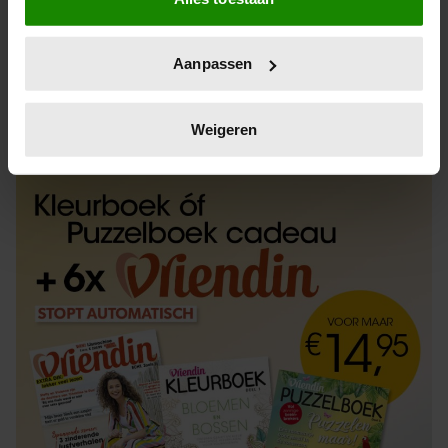
Informatie verzamelen over uw geografische
locatie, die tot een paar meter nauwkeurig kan zijn
Uw apparaat identificeren door het actief te
Aanpassen
scannen op specifieke eigenschappen (fingerprinting)
Lees meer over hoe uw persoonlijke gegevens worden
ABONNEREN
LOS KOPEN
verwerkt en stel uw voorkeuren in het
detailgedeelte
in.
Weigeren
U kunt uw toestemming op elk moment wijzigen of
intrekken in de Cookieverklaring.
We gebruiken cookies om content en advertenties te
personaliseren, om functies voor social media te bieden
en om ons websiteverkeer te analyseren. Ook delen we
informatie over uw gebruik van onze site met onze
partners voor social media, adverteren en analyse. Deze
partners kunnen deze gegevens combineren met andere
informatie die u aan ze heeft verstrekt of die ze hebben
verzameld op basis van uw gebruik van hun services. U
gaat akkoord met onze cookies als u onze website blijft
gebruiken.