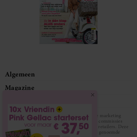
Algemeen
Magazine
Service
Vriendin participeert in diverse affiliate marketing
programma’s, dat houdt in dat Vriendin commissies
ontvangt voor aankopen middels links van retailers. Deze
website wordt niet gesponsord door de genoemde