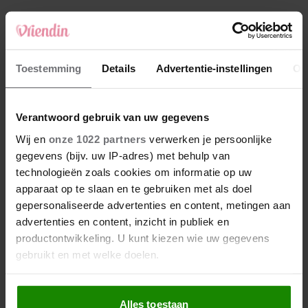
4
Makelaar Mandy: ‘‘Zeg dat ik moet stoppen,’
fluistert hij. Ik sluit mijn ogen en zwijg’
5
Toestemming
Details
Advertentie-instellingen
Ov
Makelaar Mandy: ‘Vrijdagavond belde Bart.
Hij sprak eng kalm’
Verantwoord gebruik van uw gegevens
Nieuw
Wij en
onze 1022 partners
verwerken je persoonlijke
gegevens (bijv. uw IP-adres) met behulp van
technologieën zoals cookies om informatie op uw
apparaat op te slaan en te gebruiken met als doel
gepersonaliseerde advertenties en content, metingen aan
advertenties en content, inzicht in publiek en
productontwikkeling. U kunt kiezen wie uw gegevens
gebruikt en met welke doelen.
Als u het toestaat, willen we ook graag:
Alles toestaan
Informatie verzamelen over uw geografische