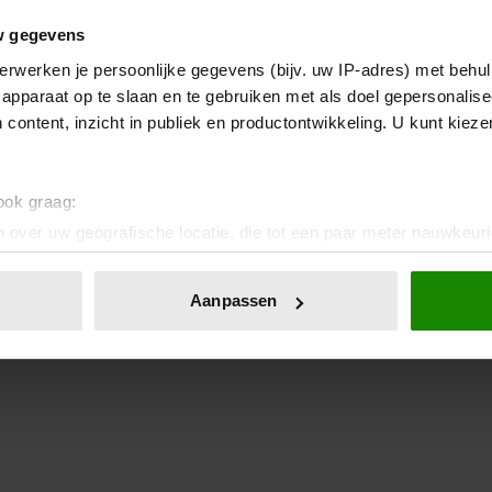
w gegevens
erwerken je persoonlijke gegevens (bijv. uw IP-adres) met behul
apparaat op te slaan en te gebruiken met als doel gepersonalise
 content, inzicht in publiek en productontwikkeling. U kunt kiez
 ook graag:
 over uw geografische locatie, die tot een paar meter nauwkeuri
eren door het actief te scannen op specifieke eigenschappen (fing
onlijke gegevens worden verwerkt en stel uw voorkeuren in he
Aanpassen
jzigen of intrekken in de Cookieverklaring.
ent en advertenties te personaliseren, om functies voor social
. Ook delen we informatie over uw gebruik van onze site met on
e. Deze partners kunnen deze gegevens combineren met andere i
erzameld op basis van uw gebruik van hun services. U gaat akk