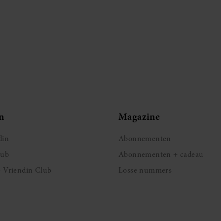
n
Magazine
din
Abonnementen
lub
Abonnementen + cadeau
e Vriendin Club
Losse nummers