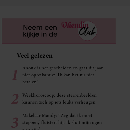
Veel gelezen
1
Anouk is net gescheiden en gaat dit jaar
niet op vakantie: ‘Ik kan het nu niet
betalen’
2
Weekhoroscoop: deze sterrenbeelden
kunnen zich op iets leuks verheugen
3
Makelaar Mandy: ‘‘Zeg dat ik moet
stoppen,’ fluistert hij. Ik sluit mijn ogen
en zwijg’