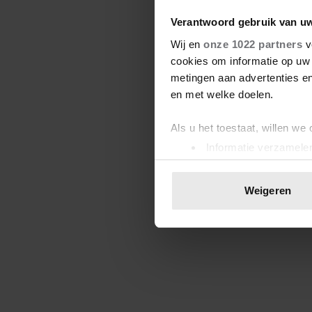
Verantwoord gebruik van u
Wij en
onze 1022 partners
v
cookies om informatie op uw 
metingen aan advertenties en
en met welke doelen.
Als u het toestaat, willen we
Informatie verzamelen
Uw apparaat identific
Lees meer over hoe uw perso
Weigeren
toestemming op elk moment wi
We gebruiken cookies om cont
websiteverkeer te analyseren
media, adverteren en analys
verstrekt of die ze hebben v
onze website blijft gebruiken.