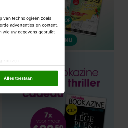
p van technologieën zoals
erde advertenties en content,
en wie uw gegevens gebruikt
g kan zijn
erprinting)
t
detailgedeelte
in. U kunt uw
Alles toestaan
 media te bieden en om ons
ze partners voor social
nformatie die u aan ze heeft
oord met onze cookies als u