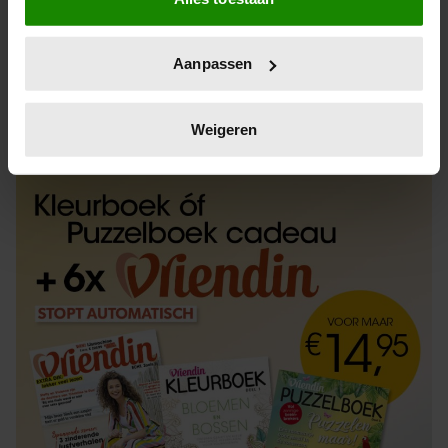
Informatie verzamelen over uw geografische
locatie, die tot een paar meter nauwkeurig kan zijn
Uw apparaat identificeren door het actief te
Aanpassen
scannen op specifieke eigenschappen (fingerprinting)
Lees meer over hoe uw persoonlijke gegevens worden
ABONNEREN
LOS KOPEN
verwerkt en stel uw voorkeuren in het
detailgedeelte
in.
Weigeren
U kunt uw toestemming op elk moment wijzigen of
intrekken in de Cookieverklaring.
We gebruiken cookies om content en advertenties te
personaliseren, om functies voor social media te bieden
en om ons websiteverkeer te analyseren. Ook delen we
informatie over uw gebruik van onze site met onze
partners voor social media, adverteren en analyse. Deze
partners kunnen deze gegevens combineren met andere
informatie die u aan ze heeft verstrekt of die ze hebben
verzameld op basis van uw gebruik van hun services. U
gaat akkoord met onze cookies als u onze website blijft
gebruiken.