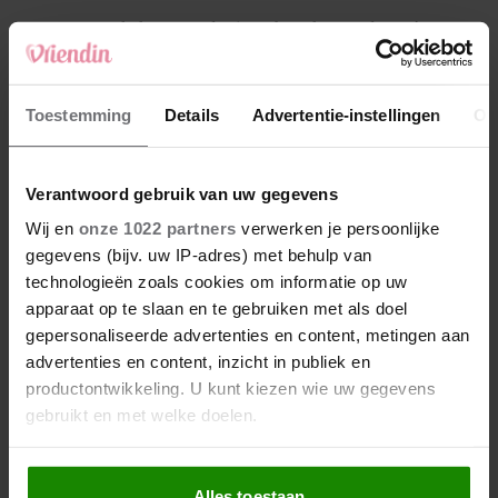
4
Makelaar Mandy: ‘Een bericht van de BN’er.
Een foto. Mijn lijf reageert’
5
Toestemming
Details
Advertentie-instellingen
Ov
Makelaar Mandy: ‘Vrijdagavond belde Bart.
Hij sprak eng kalm’
Verantwoord gebruik van uw gegevens
Nieuw
Wij en
onze 1022 partners
verwerken je persoonlijke
gegevens (bijv. uw IP-adres) met behulp van
technologieën zoals cookies om informatie op uw
apparaat op te slaan en te gebruiken met als doel
gepersonaliseerde advertenties en content, metingen aan
advertenties en content, inzicht in publiek en
productontwikkeling. U kunt kiezen wie uw gegevens
gebruikt en met welke doelen.
Als u het toestaat, willen we ook graag:
Alles toestaan