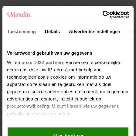
4
Makelaar Mandy: ‘Vrijdagavond belde Bart.
Hij sprak eng kalm’
5
Toestemming
Details
Advertentie-instellingen
Ov
Makelaar Mandy: ‘Judith typt… En deze keer
durf ik bijna niet te lezen wat er komt’
Verantwoord gebruik van uw gegevens
Nieuw
Wij en
onze 1022 partners
verwerken je persoonlijke
gegevens (bijv. uw IP-adres) met behulp van
technologieën zoals cookies om informatie op uw
apparaat op te slaan en te gebruiken met als doel
gepersonaliseerde advertenties en content, metingen aan
advertenties en content, inzicht in publiek en
productontwikkeling. U kunt kiezen wie uw gegevens
gebruikt en met welke doelen.
Als u het toestaat, willen we ook graag:
Alles toestaan