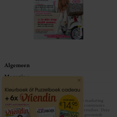
Algemeen
Magazine
Service
Vriendin participeert in diverse affiliate marketing
programma’s, dat houdt in dat Vriendin commissies
ontvangt voor aankopen middels links van retailers. Deze
website wordt niet gesponsord door de genoemde