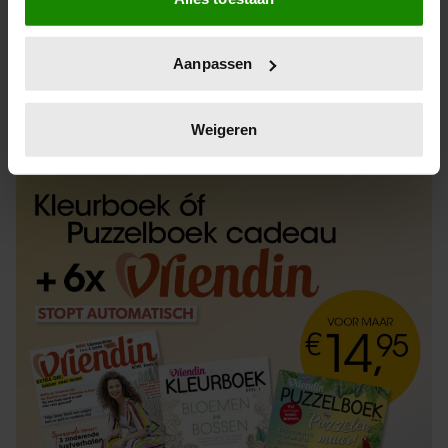
Informatie verzamelen over uw geografische
locatie, die tot een paar meter nauwkeurig kan zijn
Uw apparaat identificeren door het actief te
Aanpassen
scannen op specifieke eigenschappen (fingerprinting)
Lees meer over hoe uw persoonlijke gegevens worden
ABONNEREN
LOS KOPEN
verwerkt en stel uw voorkeuren in het
detailgedeelte
in.
Weigeren
U kunt uw toestemming op elk moment wijzigen of
intrekken in de Cookieverklaring.
We gebruiken cookies om content en advertenties te
personaliseren, om functies voor social media te bieden
en om ons websiteverkeer te analyseren. Ook delen we
informatie over uw gebruik van onze site met onze
partners voor social media, adverteren en analyse. Deze
partners kunnen deze gegevens combineren met andere
informatie die u aan ze heeft verstrekt of die ze hebben
verzameld op basis van uw gebruik van hun services. U
gaat akkoord met onze cookies als u onze website blijft
gebruiken.