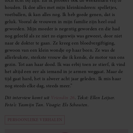
toch echt bij zijn. En ik probeer ook de weekenden vrij te
houden. Ik doe alles met mijn kleinkinderen: spelletjes,
voetballen, ik kan alles nog. Ik heb goede genen, dat is
geluk. Vooral de vrouwen in mijn familie zijn heel oud
geworden. Mijn moeder is negentig geworden en die had
nog geleefd als ze niet zo eigenwijs was geweest, door niet
naar de dokter te gaan. Ze kreeg een bloedvergiftiging,
gewoon van een klein wondje op haar been. Ze was de
allerleukste, sterkste vrouw die ik kende, de motor van ons
gezin. Tot aan haar dood. Ik was erbij toen ze stierf, ik vind
het altijd een eer als iemand in je armen weggaat. Maar de
tijd gaat hard, het is alweer acht jaar geleden. Ik mis haar
nog steeds elke dag, steeds meer.”
Dit interview komt uit
Vriendin 26
. Tekst: Ellen Leijser.
Foto’s: Yasmijn Tan. Visagie: Els Schouten.
PERSOONLIJKE VERHALEN