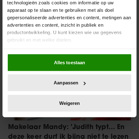
technologieën zoals cookies om informatie op uw
apparaat op te slaan en te gebruiken met als doel
gepersonaliseerde advertenties en content, metingen aan
advertenties en content, inzicht in publiek en
productontwikkeling. U kunt kiezen wie uw gegevens
gebruikt en met welke doelen.
Als u het toestaat, willen we ook graag:
Alles toestaan
Informatie verzamelen over uw geografische
locatie, die tot een paar meter nauwkeurig kan zijn
Uw apparaat identificeren door het actief te
Aanpassen
scannen op specifieke eigenschappen (fingerprinting)
Lees meer over hoe uw persoonlijke gegevens worden
verwerkt en stel uw voorkeuren in het
detailgedeelte
in.
Weigeren
U kunt uw toestemming op elk moment wijzigen of
intrekken in de Cookieverklaring.
We gebruiken cookies om content en advertenties te
personaliseren, om functies voor social media te bieden