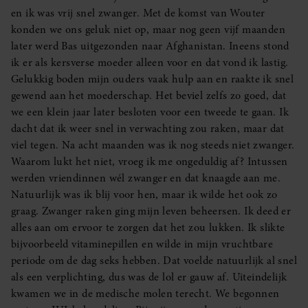
en ik was vrij snel zwanger. Met de komst van Wouter
konden we ons geluk niet op, maar nog geen vijf maanden
later werd Bas uitgezonden naar Afghanistan. Ineens stond
ik er als kersverse moeder alleen voor en dat vond ik lastig.
Gelukkig boden mijn ouders vaak hulp aan en raakte ik snel
gewend aan het moederschap. Het beviel zelfs zo goed, dat
we een klein jaar later besloten voor een tweede te gaan. Ik
dacht dat ik weer snel in verwachting zou raken, maar dat
viel tegen. Na acht maanden was ik nog steeds niet zwanger.
Waarom lukt het niet, vroeg ik me ongeduldig af? Intussen
werden vriendinnen wél zwanger en dat knaagde aan me.
Natuurlijk was ik blij voor hen, maar ik wilde het ook zo
graag. Zwanger raken ging mijn leven beheersen. Ik deed er
alles aan om ervoor te zorgen dat het zou lukken. Ik slikte
bijvoorbeeld vitaminepillen en wilde in mijn vruchtbare
periode om de dag seks hebben. Dat voelde natuurlijk al snel
als een verplichting, dus was de lol er gauw af. Uiteindelijk
kwamen we in de medische molen terecht. We begonnen