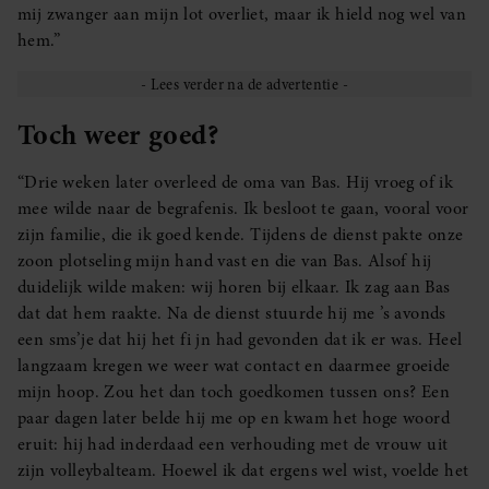
mij zwanger aan mijn lot overliet, maar ik hield nog wel van
hem.”
Toch weer goed?
“Drie weken later overleed de oma van Bas. Hij vroeg of ik
mee wilde naar de begrafenis. Ik besloot te gaan, vooral voor
zijn familie, die ik goed kende. Tijdens de dienst pakte onze
zoon plotseling mijn hand vast en die van Bas. Alsof hij
duidelijk wilde maken: wij horen bij elkaar. Ik zag aan Bas
dat dat hem raakte. Na de dienst stuurde hij me ’s avonds
een sms’je dat hij het fi jn had gevonden dat ik er was. Heel
langzaam kregen we weer wat contact en daarmee groeide
mijn hoop. Zou het dan toch goedkomen tussen ons? Een
paar dagen later belde hij me op en kwam het hoge woord
eruit: hij had inderdaad een verhouding met de vrouw uit
zijn volleybalteam. Hoewel ik dat ergens wel wist, voelde het