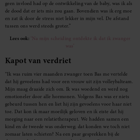
geen invloed had op de ontwikkeling van de baby, was ik als
de dood dat er iets mis zou gaan. Bovendien was ik erg moe
en zat ik door de stress niet lekker in mijn vel. De afstand
tussen ons werd steeds groter.”
Lees ook:
‘Na mijn scheiding ontdekte ik dat ik zwanger
was’
Kapot van verdriet
“Ik was ruim vier maanden zwanger toen Bas me vertelde
dat hij gevoelens had voor een vrouw uit zijn volleybalteam.
Mijn maag draaide zich om. Ik was woedend en werd nog
emotioneler door alle hormonen. Volgens Bas was er niets
gebeurd tussen hen en liet hij zijn gevoelens voor haar niet
toe. Dat kon ik maar moeilijk geloven en ik eiste dat hij
meeging naar een relatietherapeut. We hadden samen een
kind en de tweede was onderweg; dat konden we toch niet
zomaar laten schieten? Na een paar gesprekken bij de