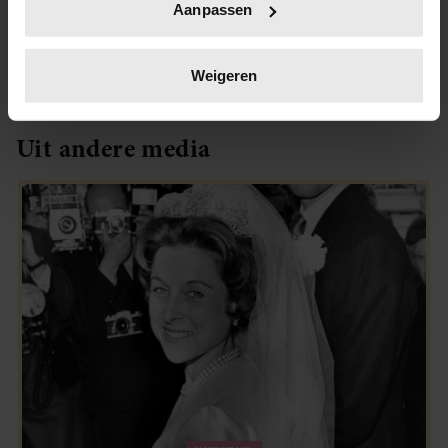
Aanpassen
scannen op specifieke eigenschappen (fingerprinting)
Lees meer over hoe uw persoonlijke gegevens worden
verwerkt en stel uw voorkeuren in het
detailgedeelte
in.
Weigeren
U kunt uw toestemming op elk moment wijzigen of
intrekken in de Cookieverklaring.
Uit andere media
We gebruiken cookies om content en advertenties te
personaliseren, om functies voor social media te bieden
en om ons websiteverkeer te analyseren. Ook delen we
informatie over uw gebruik van onze site met onze
partners voor social media, adverteren en analyse. Deze
partners kunnen deze gegevens combineren met andere
informatie die u aan ze heeft verstrekt of die ze hebben
verzameld op basis van uw gebruik van hun services. U
gaat akkoord met onze cookies als u onze website blijft
gebruiken.