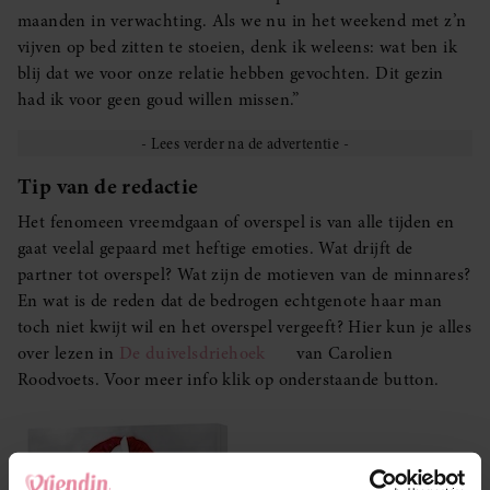
maanden in verwachting. Als we nu in het weekend met z’n
vijven op bed zitten te stoeien, denk ik weleens: wat ben ik
blij dat we voor onze relatie hebben gevochten. Dit gezin
had ik voor geen goud willen missen.”
Tip van de redactie
Het fenomeen vreemdgaan of overspel is van alle tijden en
gaat veelal gepaard met heftige emoties. Wat drijft de
partner tot overspel? Wat zijn de motieven van de minnares?
En wat is de reden dat de bedrogen echtgenote haar man
toch niet kwijt wil en het overspel vergeeft? Hier kun je alles
over lezen in
De duivelsdriehoek
van Carolien
Roodvoets. Voor meer info klik op onderstaande button.