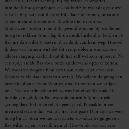
met een IUI-behandeling. Bij mij waren de emoties
inmiddels hoog opgelopen en dat had zijn weerslag op onze
relatie. In plaats van dichter bij elkaar te komen, ontstond
er een afstand tussen ons. Ik wilde niet over onze
kinderwens praten, omdat ik gewend was me bij problemen
terug te trekken. Soms lag ik ’s avonds huilend in bed, en als
Bas me dan wilde troosten, draaide ik van hem weg. Hoewel
ik diep van binnen wist dat dit een probleem was dat ons
allebei aanging, dacht ik dat ik het zelf wel kon oplossen. Na
een tijdje stelde Bas voor onze kinderwens opzij te zetten.
We moesten volgens hem eerst aan onze relatie werken.
Maar ik wilde daar niets van weten. We wilden dolgraag een
broertje of zusje voor Wouter, dus dat zouden we krijgen
ook. Na de derde behandeling was het eindelijk raak. Ik
huilde van geluk en Bas was ook enorm blij, maar gek
genoeg deed het onze relatie geen goed. Ik raakte in een
nieuwe stressmodus: wat als het fout gaat? Dan zijn we weer
terug bij af. Toen we met z’n drieën op vakantie gingen en
Bas wilde vrijen, wees ik hem af. Hoewel ik wist dat seks