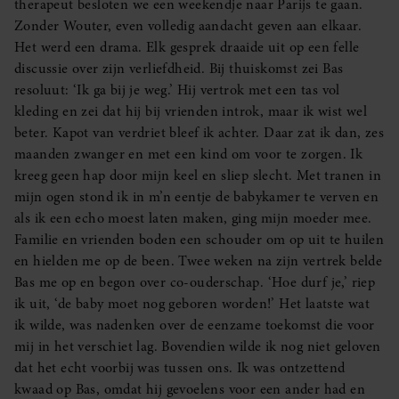
therapeut besloten we een weekendje naar Parijs te gaan.
Zonder Wouter, even volledig aandacht geven aan elkaar.
Het werd een drama. Elk gesprek draaide uit op een felle
discussie over zijn verliefdheid. Bij thuiskomst zei Bas
resoluut: ‘Ik ga bij je weg.’ Hij vertrok met een tas vol
kleding en zei dat hij bij vrienden introk, maar ik wist wel
beter. Kapot van verdriet bleef ik achter. Daar zat ik dan, zes
maanden zwanger en met een kind om voor te zorgen. Ik
kreeg geen hap door mijn keel en sliep slecht. Met tranen in
mijn ogen stond ik in m’n eentje de babykamer te verven en
als ik een echo moest laten maken, ging mijn moeder mee.
Familie en vrienden boden een schouder om op uit te huilen
en hielden me op de been. Twee weken na zijn vertrek belde
Bas me op en begon over co-ouderschap. ‘Hoe durf je,’ riep
ik uit, ‘de baby moet nog geboren worden!’ Het laatste wat
ik wilde, was nadenken over de eenzame toekomst die voor
mij in het verschiet lag. Bovendien wilde ik nog niet geloven
dat het echt voorbij was tussen ons. Ik was ontzettend
kwaad op Bas, omdat hij gevoelens voor een ander had en