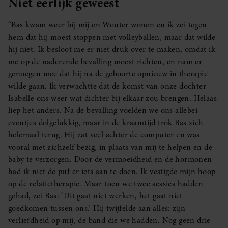
Niet eerlijk geweest
“Bas kwam weer bij mij en Wouter wonen en ik zei tegen
hem dat hij moest stoppen met volleyballen, maar dat wilde
hij niet. Ik besloot me er niet druk over te maken, omdat ik
me op de naderende bevalling moest richten, en nam er
genoegen mee dat hij na de geboorte opnieuw in therapie
wilde gaan. Ik verwachtte dat de komst van onze dochter
Isabelle ons weer wat dichter bij elkaar zou brengen. Helaas
liep het anders. Na de bevalling voelden we ons allebei
eventjes dolgelukkig, maar in de kraamtijd trok Bas zich
helemaal terug. Hij zat veel achter de computer en was
vooral met zichzelf bezig, in plaats van mij te helpen en de
baby te verzorgen. Door de vermoeidheid en de hormonen
had ik niet de puf er iets aan te doen. Ik vestigde mijn hoop
op de relatietherapie. Maar toen we twee sessies hadden
gehad, zei Bas: ‘Dit gaat niet werken, het gaat niet
goedkomen tussen ons.’ Hij twijfelde aan alles: zijn
verliefdheid op mij, de band die we hadden. Nog geen drie