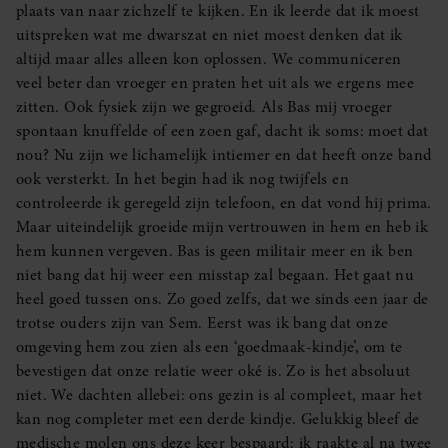
plaats van naar zichzelf te kijken. En ik leerde dat ik moest
uitspreken wat me dwarszat en niet moest denken dat ik
altijd maar alles alleen kon oplossen. We communiceren
veel beter dan vroeger en praten het uit als we ergens mee
zitten. Ook fysiek zijn we gegroeid. Als Bas mij vroeger
spontaan knuffelde of een zoen gaf, dacht ik soms: moet dat
nou? Nu zijn we lichamelijk intiemer en dat heeft onze band
ook versterkt. In het begin had ik nog twijfels en
controleerde ik geregeld zijn telefoon, en dat vond hij prima.
Maar uiteindelijk groeide mijn vertrouwen in hem en heb ik
hem kunnen vergeven. Bas is geen militair meer en ik ben
niet bang dat hij weer een misstap zal begaan. Het gaat nu
heel goed tussen ons. Zo goed zelfs, dat we sinds een jaar de
trotse ouders zijn van Sem. Eerst was ik bang dat onze
omgeving hem zou zien als een ‘goedmaak-kindje’, om te
bevestigen dat onze relatie weer oké is. Zo is het absoluut
niet. We dachten allebei: ons gezin is al compleet, maar het
kan nog completer met een derde kindje. Gelukkig bleef de
medische molen ons deze keer bespaard: ik raakte al na twee