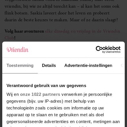
vriendin, bij wie ze altijd terecht kan – al kan het soms ook
flink botsen. Saskia laveert door het leven en probeert
daarin de beste keuzes te maken. Maar of ze daarin slaagt?
Volg haar avonturen
elke dinsdag en vrijdag in de Vriendin
Club
!
Meer Vriendin? Volg ons op
Facebook
en
Instagram
.
Je kunt je ook aanmelden voor onze wekelijkse
Vriendin
nieuwsbrief
.
Toestemming
Details
Advertentie-instellingen
Ov
LEES OOK
Verantwoord gebruik van uw gegevens
Wij en
onze 1022 partners
verwerken je persoonlijke
gegevens (bijv. uw IP-adres) met behulp van
technologieën zoals cookies om informatie op uw
apparaat op te slaan en te gebruiken met als doel
gepersonaliseerde advertenties en content, metingen aan