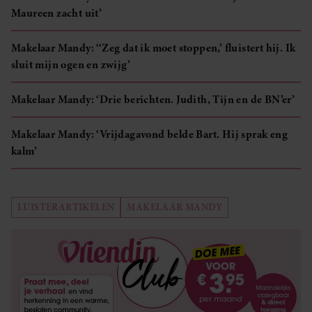
Maureen zacht uit’
partners kunnen deze gegevens combineren met andere
informatie die u aan ze heeft verstrekt of die ze hebben
Makelaar Mandy: ‘‘Zeg dat ik moet stoppen,’ fluistert hij. Ik
verzameld op basis van uw gebruik van hun services. U
sluit mijn ogen en zwijg’
gaat akkoord met onze cookies als u onze website blijft
gebruiken.
Makelaar Mandy: ‘Drie berichten. Judith, Tijn en de BN’er’
Makelaar Mandy: ‘Vrijdagavond belde Bart. Hij sprak eng
kalm’
LUISTERARTIKELEN
MAKELAAR MANDY