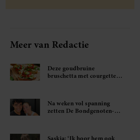
Meer van Redactie
Deze goudbruine
bruschetta met courgette
en feta wil je meteen
maken
Na weken vol spanning
zetten De Bondgenoten-
Anouk en Diederik een
volgende stap
Saskia: ‘Ik hoor hem ook