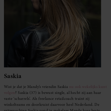
Saskia
Wist je dat je Mandy’s vriendin Saskia
nu ook wekelijks kunt
volgen
? Saskia (37) is bewust single, al hecht zij aan haar
vaste ‘scharrels’. Als freelance retailcoach traint zij
winkelteams en doorkruist daarvoor heel Nederland. De
vrijgevochten Saskia vond in makelaar Mandy haar beste