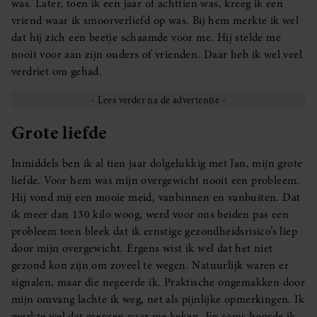
was. Later, toen ik een jaar of achttien was, kreeg ik een
vriend waar ik smoorverliefd op was. Bij hem merkte ik wel
dat hij zich een beetje schaamde voor me. Hij stelde me
nooit voor aan zijn ouders of vrienden. Daar heb ik wel veel
verdriet om gehad.
Grote liefde
Inmiddels ben ik al tien jaar dolgelukkig met Jan, mijn grote
liefde. Voor hem was mijn overgewicht nooit een probleem.
Hij vond mij een mooie meid, vanbinnen en vanbuiten. Dat
ik meer dan 130 kilo woog, werd voor ons beiden pas een
probleem toen bleek dat ik ernstige gezondheidsrisico’s liep
door mijn overgewicht. Ergens wist ik wel dat het niet
gezond kon zijn om zoveel te wegen. Natuurlijk waren er
signalen, maar die negeerde ik. Praktische ongemakken door
mijn omvang lachte ik weg, net als pijnlijke opmerkingen. Ik
merkte wel dat mensen naar me keken. En soms hoorde ik