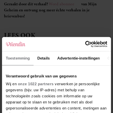
Geraakt door dit verhaal?
Word abonnee
van Mijn
Geheim en ontvang nog meer échte verhalen in je
brievenbus!
LEES OOK
Toestemming
Details
Advertentie-instellingen
Ov
Kathelijne zou nooit meer lopen, maar blijft vechten:
‘Dit jaar ga ik stappen zetten’
Verantwoord gebruik van uw gegevens
Lerares Mylène: ‘Op schoolkamp viel ik als een blok
Wij en
onze 1022 partners
verwerken je persoonlijke
voor de vader van een leerling’
gegevens (bijv. uw IP-adres) met behulp van
technologieën zoals cookies om informatie op uw
apparaat op te slaan en te gebruiken met als doel
gepersonaliseerde advertenties en content, metingen aan
Nadines dochter Muk (5) heeft kinderdementie: ‘Op