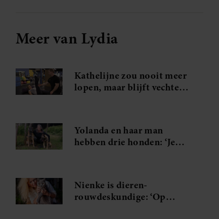
Meer van Lydia
Kathelijne zou nooit meer
lopen, maar blijft vechten:
‘Dit jaar ga ik stappen
zetten’
Yolanda en haar man
hebben drie honden: ‘Je
weet niet wat je ziet als we
’s avonds met zijn allen op
de bank liggen’
Nienke is dieren-
rouwdeskundige: ‘Op
rouwen om een huisdier zit