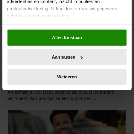
advertenties en content, inzicht in publiek en
productontwikkeling. U kunt kiezen wie uw gegevens
gebruikt en met welke doelen.
Als u het toestaat, willen we ook graag:
Alles toestaan
Informatie verzamelen over uw geografische
locatie, die tot een paar meter nauwkeurig kan zijn
Uw apparaat identificeren door het actief te
Aanpassen
scannen op specifieke eigenschappen (fingerprinting)
Lees meer over hoe uw persoonlijke gegevens worden
verwerkt en stel uw voorkeuren in het
detailgedeelte
in.
Weigeren
U kunt uw toestemming op elk moment wijzigen of
intrekken in de Cookieverklaring.
We gebruiken cookies om content en advertenties te
personaliseren, om functies voor social media te bieden
en om ons websiteverkeer te analyseren. Ook delen we
informatie over uw gebruik van onze site met onze
partners voor social media, adverteren en analyse. Deze