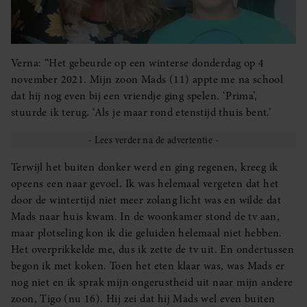
Verna: “Het gebeurde op een winterse donderdag op 4
november 2021. Mijn zoon Mads (11) appte me na school
dat hij nog even bij een vriendje ging spelen. ‘Prima’,
stuurde ik terug. ‘Als je maar rond etenstijd thuis bent.’
Terwijl het buiten donker werd en ging regenen, kreeg ik
opeens een naar gevoel. Ik was helemaal vergeten dat het
door de wintertijd niet meer zolang licht was en wilde dat
Mads naar huis kwam. In de woonkamer stond de tv aan,
maar plotseling kon ik die geluiden helemaal niet hebben.
Het overprikkelde me, dus ik zette de tv uit. En ondertussen
begon ik met koken. Toen het eten klaar was, was Mads er
nog niet en ik sprak mijn ongerustheid uit naar mijn andere
zoon, Tigo (nu 16). Hij zei dat hij Mads wel even buiten