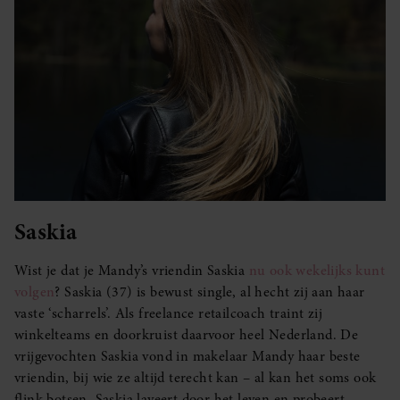
Saskia
Wist je dat je Mandy’s vriendin Saskia
nu ook wekelijks kunt
volgen
? Saskia (37) is bewust single, al hecht zij aan haar
vaste ‘scharrels’. Als freelance retailcoach traint zij
winkelteams en doorkruist daarvoor heel Nederland. De
vrijgevochten Saskia vond in makelaar Mandy haar beste
vriendin, bij wie ze altijd terecht kan – al kan het soms ook
flink botsen. Saskia laveert door het leven en probeert