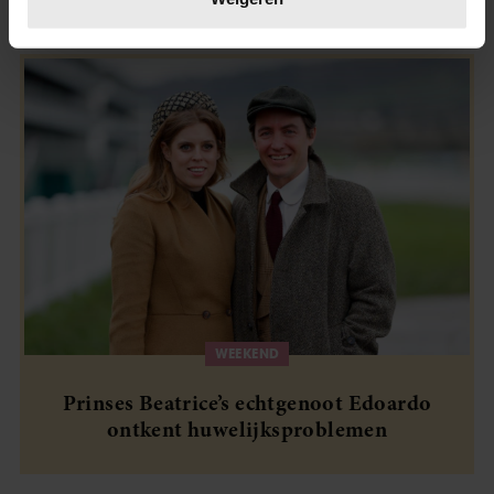
Uit andere media
U kunt uw toestemming op elk moment wijzigen of
intrekken in de Cookieverklaring.
We gebruiken cookies om content en advertenties te
personaliseren, om functies voor social media te bieden
en om ons websiteverkeer te analyseren. Ook delen we
informatie over uw gebruik van onze site met onze
partners voor social media, adverteren en analyse. Deze
partners kunnen deze gegevens combineren met andere
informatie die u aan ze heeft verstrekt of die ze hebben
verzameld op basis van uw gebruik van hun services. U
gaat akkoord met onze cookies als u onze website blijft
gebruiken.
WEEKEND
Prinses Beatrice’s echtgenoot Edoardo
ontkent huwelijksproblemen