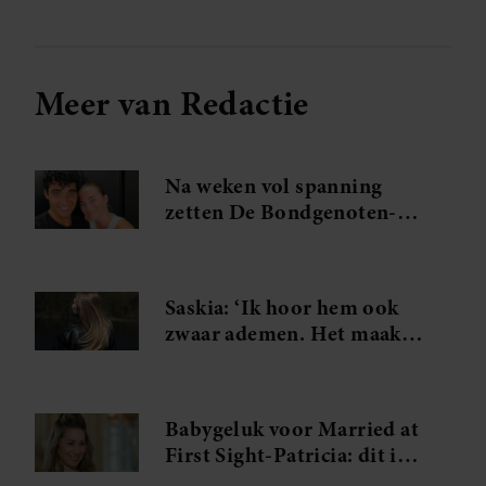
Meer van Redactie
Na weken vol spanning
zetten De Bondgenoten-
Anouk en Diederik een
volgende stap
Saskia: ‘Ik hoor hem ook
zwaar ademen. Het maakt
me gek. Ik wil die man.’
Babygeluk voor Married at
First Sight-Patricia: dit is
de naam van haar dochter