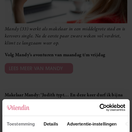
Mandy (33) werkt als makelaar in een middelgrote stad en is
kersvers single. Na de eerste paar zware weken vol verdriet,
klimt ze langzaam weer op.
Volg Mandy’s avonturen van maandag t/m vrijdag
LEES MEER VAN MANDY
Makelaar Mandy: ‘Judith typt… En deze keer durf ik bijna
niet te lezen wat er komt’
Makelaar Mandy: ‘Aan de andere kant van de lijn ademt
Maureen zacht uit’
Toestemming
Details
Advertentie-instellingen
Ov