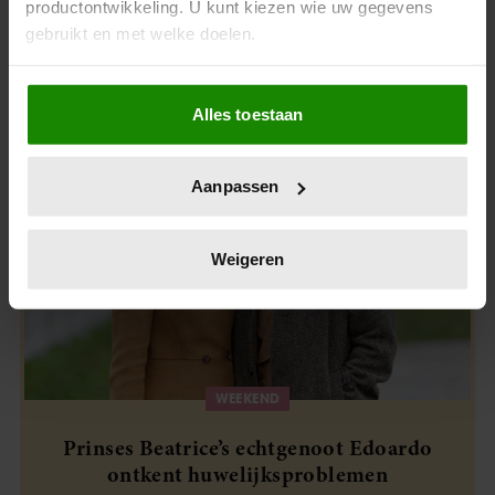
productontwikkeling. U kunt kiezen wie uw gegevens
gebruikt en met welke doelen.
Uit andere media
Als u het toestaat, willen we ook graag:
Alles toestaan
Informatie verzamelen over uw geografische
locatie, die tot een paar meter nauwkeurig kan zijn
Uw apparaat identificeren door het actief te
Aanpassen
scannen op specifieke eigenschappen (fingerprinting)
Lees meer over hoe uw persoonlijke gegevens worden
verwerkt en stel uw voorkeuren in het
detailgedeelte
in.
Weigeren
U kunt uw toestemming op elk moment wijzigen of
intrekken in de Cookieverklaring.
We gebruiken cookies om content en advertenties te
personaliseren, om functies voor social media te bieden
WEEKEND
en om ons websiteverkeer te analyseren. Ook delen we
informatie over uw gebruik van onze site met onze
Prinses Beatrice’s echtgenoot Edoardo
partners voor social media, adverteren en analyse. Deze
ontkent huwelijksproblemen
partners kunnen deze gegevens combineren met andere