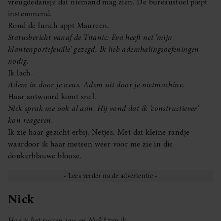
vreugdedansje dat niemand mag zien. De bureaustoel piept
instemmend.
Rond de lunch appt Maureen.
Statusbericht vanaf de Titanic: Eva heeft net ‘mijn
klantenportefeuille’ gezegd. Ik heb ademhalingsoefeningen
nodig.
Ik lach.
Adem in door je neus. Adem uit door je nietmachine.
Haar antwoord komt snel.
Nick sprak me ook al aan. Hij vond dat ik ‘constructiever’
kon reageren.
Ik zie haar gezicht erbij. Netjes. Met dat kleine randje
waardoor ik haar meteen weer voor me zie in die
donkerblauwe blouse.
Nick
Hoe is het tussen jou en Nick?
typ ik.