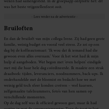
weken had samengesteld. In de groepsapp ontplofte het: dit
was het beste vrijgezellenfeest ooit.
Bruiloften
En dan de bruiloft van mijn collega Irene. Zij had geen grote
familie, weinig budget en vooral veel stress. Ze zei op een
dag bij de koffieautomaat: ‘Ik wou dat ik iemand had die
gewoon even alles overnam.’ Voor ik het wist had ik mijn
hulp al aangeboden. Wat begon met ‘even helpen’ eindigde
met mij die haar hele dag coördineerde. Ik maakte een strak
draaiboek: tijden, leveranciers, noodnummers, back-ups. Ik
onderhandelde met de bloemist en bedacht hoe we met
weinig geld toch sfeer konden creëren – veel kaarsen,
zelfgemaakte tafelnummers, foto’s van hen samen op
verschillende momenten.
Op de dag zelf was ik officieel gewoon gast, maar ik had
oortjes in met de ceremoniemeester. Toen de taart te laat