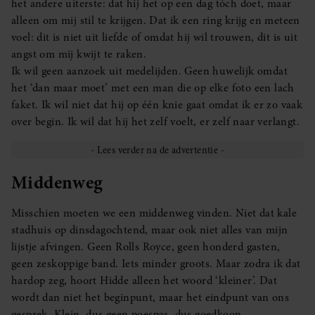
het andere uiterste: dat hij het op een dag tóch doet, maar
alleen om mij stil te krijgen. Dat ik een ring krijg en meteen
voel: dit is niet uit liefde of omdat hij wil trouwen, dit is uit
angst om mij kwijt te raken.
Ik wil geen aanzoek uit medelijden. Geen huwelijk omdat
het ‘dan maar moet’ met een man die op elke foto een lach
faket. Ik wil niet dat hij op één knie gaat omdat ik er zo vaak
over begin. Ik wil dat hij het zelf voelt, er zelf naar verlangt.
Middenweg
Misschien moeten we een middenweg vinden. Niet dat kale
stadhuis op dinsdagochtend, maar ook niet alles van mijn
lijstje afvingen. Geen Rolls Royce, geen honderd gasten,
geen zeskoppige band. Iets minder groots. Maar zodra ik dat
hardop zeg, hoort Hidde alleen het woord ‘kleiner’. Dat
wordt dan niet het beginpunt, maar het eindpunt van ons
gesprek. Klein, dus geen poespas, dus goedkoop.