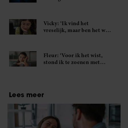
aandacht – en verloor al
mijn vriendinnen’
Vicky: ‘Ik vind het
vreselijk, maar ben het wel:
een spijtmoeder’
Fleur: ‘Voor ik het wist,
stond ik te zoenen met
mijn zwager’