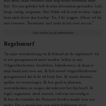
niet meer, maar trouwen staat nog steeds bovenaan mijn
lijst. Zes jaar geleden heb ik mijn droomman gevonden. Lief,
knap, rustig, zorgzaam. Met Hidde wil ik oud worden, tegen
hem niets liever dan hardop ‘Yes, I do’ zeggen. Alleen wil hij
niet trouwen. Tenminste: niet zoals ik het voor me zie.”
Regelsmurf
“In mijn vriendenkring sta ik bekend als de regelsmurf. Als
er iets georganiseerd moet worden, bellen ze mij.
Vrijgezellenfeesten, bruiloften, babyshowers, ik draai er
mijn hand niet voor om. Ik heb zoveel vrijgezellenfeesten
georganiseerd dat ik de tel kwijt ben. Ik verzin thema’s,
spellen en verrassingen. Ik ben goed in plannen,
vooruitdenken en zorgen dat iedereen het fijn heeft. Ik
regel, organiseer, denk vooruit, voel aan wat nodig is.
Ik ben die vriendin die Pinterest-borden maakt voor een
ander. Die ’s avonds laat nog tafelschikkingen zit te