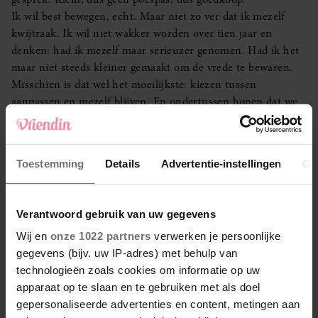
Ik wil best bewegen, echt. Maar niet zo ver dat ik mezelf
kwijtraak. Ik wil niet wakker worden over tien jaar en
denken: had ik mezelf maar serieuzer genomen. Had ik het
maar niet steeds kleiner gemaakt om de vrede te bewaren.
Misschien is dat wel het moeilijkste: kiezen tussen
aanpassen en mezelf blijven. En ondertussen hopen dat we
elkaar echt ergens in het midden vinden, zonder dat één van
ons daar later spijt van krijgt.”
Om privacyredenen zijn alle namen veranderd, De echte
Toestemming
Details
Advertentie-instellingen
Ov
namen zijn bekend bij de redactie.
Foto: Getty Images
Verantwoord gebruik van uw gegevens
Wij en
onze 1022 partners
verwerken je persoonlijke
LEES OOK
gegevens (bijv. uw IP-adres) met behulp van
technologieën zoals cookies om informatie op uw
apparaat op te slaan en te gebruiken met als doel
gepersonaliseerde advertenties en content, metingen aan