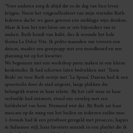
“Voor anderen zorg ik altijd dat ze de dag van hun leven
krijgen. Neem het vrijgezellenfeest van mijn vriendin Ruth.
Iedereen dacht: we gaan gewoon een middagje wijn drinken.
Maar ik kon het niet laten om er iets bijzonders van te
maken. Ruth houdt van Italië, dus ik noemde het hele
thema La Dolce Vita. Ik prikte maanden van tevoren een
datum, maakte een groepsapp met een moodboard en een
planning tot op het kwartier.
We begonnen met een workshop pasta maken in een kleine
kookstudio. Ik had schorten laten bedrukken met ‘Team
Bride’ en voor Ruth eentje met ‘La Sposa’. Daarna had ik een
speurtocht door de stad uitgezet, langs plekken die
belangrijk waren in haar relatie. Bij het café waar ze haar
verloofde had ontmoet, stond een envelop met een
liefdesbrief van hem. Niemand wist dat. Bij Ruth zat haar
mascara op de wang van het huilen en iedereen snikte mee.
’s Avonds had ik een privéboot geregeld met prosecco, hapjes
in Italiaanse stijl, haar favoriete muziek in een playlist die ik