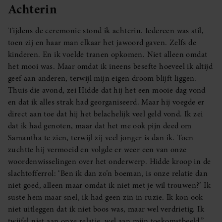
Achterin
Tijdens de ceremonie stond ik achterin. Iedereen was stil,
toen zij en haar man elkaar het jawoord gaven. Zelfs de
kinderen. En ik voelde tranen opkomen. Niet alleen omdat
het mooi was. Maar omdat ik ineens besefte hoeveel ik altijd
geef aan anderen, terwijl mijn eigen droom blijft liggen.
Thuis die avond, zei Hidde dat hij het een mooie dag vond
en dat ik alles strak had georganiseerd. Maar hij voegde er
direct aan toe dat hij het belachelijk veel geld vond. Ik zei
dat ik had genoten, maar dat het me ook pijn deed om
Samantha te zien, terwijl zij veel jonger is dan ik. Toen
zuchtte hij vermoeid en volgde er weer een van onze
woordenwisselingen over het onderwerp. Hidde kroop in de
slachtofferrol: ‘Ben ik dan zo’n boeman, is onze relatie dan
niet goed, alleen maar omdat ik niet met je wil trouwen?’ Ik
suste hem maar snel, ik had geen zin in ruzie. Ik kon ook
niet uitleggen dat ik niet boos was, maar wel verdrietig. Ik
twijfel niet aan onze relatie, wel aan mijn toekomstbeeld.”