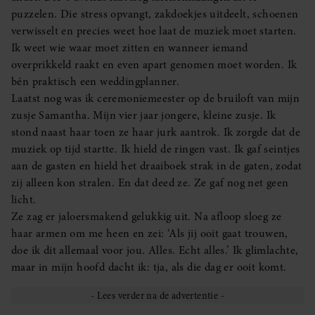
puzzelen. Die stress opvangt, zakdoekjes uitdeelt, schoenen
verwisselt en precies weet hoe laat de muziek moet starten.
Ik weet wie waar moet zitten en wanneer iemand
overprikkeld raakt en even apart genomen moet worden. Ik
bén praktisch een weddingplanner.
Laatst nog was ik ceremoniemeester op de bruiloft van mijn
zusje Samantha. Mijn vier jaar jongere, kleine zusje. Ik
stond naast haar toen ze haar jurk aantrok. Ik zorgde dat de
muziek op tijd startte. Ik hield de ringen vast. Ik gaf seintjes
aan de gasten en hield het draaiboek strak in de gaten, zodat
zij alleen kon stralen. En dat deed ze. Ze gaf nog net geen
licht.
Ze zag er jaloersmakend gelukkig uit. Na afloop sloeg ze
haar armen om me heen en zei: ‘Als jij ooit gaat trouwen,
doe ik dit allemaal voor jou. Alles. Echt alles.’ Ik glimlachte,
maar in mijn hoofd dacht ik: tja, als die dag er ooit komt.