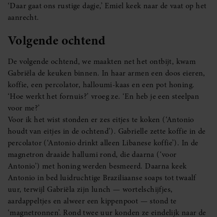
‘Daar gaat ons rustige dagje,’ Emiel keek naar de vaat op het
aanrecht.
Volgende ochtend
De volgende ochtend, we maakten net het ontbijt, kwam
Gabriëla de keuken binnen. In haar armen een doos eieren,
koffie, een percolator, halloumi-kaas en een pot honing.
‘Hoe werkt het fornuis?’ vroeg ze. ‘En heb je een steelpan
voor me?’
Voor ik het wist stonden er zes eitjes te koken (‘Antonio
houdt van eitjes in de ochtend’). Gabrielle zette koffie in de
percolator (‘Antonio drinkt alleen Libanese koffie’). In de
magnetron draaide hallumi rond, die daarna (‘voor
Antonio’) met honing werden besmeerd. Daarna keek
Antonio in bed luidruchtige Braziliaanse soaps tot twaalf
uur, terwijl Gabriëla zijn lunch — wortelschijfjes,
aardappeltjes en alweer een kippenpoot — stond te
‘magnetronnen’. Rond twee uur konden ze eindelijk naar de