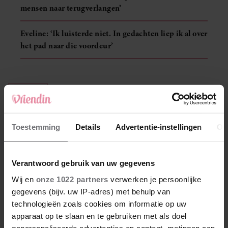
mensen naar terugverlangen’
Eveline: ‘Ik luisterde niet. In gedachten liep ik al over
het pad naar die voordeur’
EVELINE
Toestemming
Details
Advertentie-instellingen
Ov
Verantwoord gebruik van uw gegevens
Wij en
onze 1022 partners
verwerken je persoonlijke
gegevens (bijv. uw IP-adres) met behulp van
Uit andere media
technologieën zoals cookies om informatie op uw
apparaat op te slaan en te gebruiken met als doel
WEEKEND
gepersonaliseerde advertenties en content, metingen aan