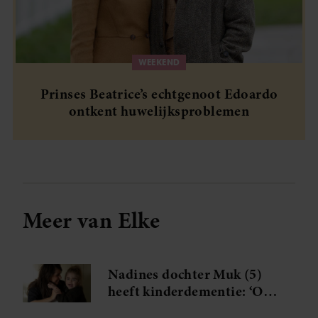
WEEKEND
Prinses Beatrice’s echtgenoot Edoardo
ontkent huwelijksproblemen
Meer van Elke
Nadines dochter Muk (5)
heeft kinderdementie: ‘Op
een dag zal ze me niet meer