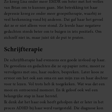
Zo kreeg Lisa onder meer EMDR om beter met het verlies
partners kunnen deze gegevens combineren met andere
van Brian om te kunnen gaan. Met betrekking tot haar
informatie die u aan ze heeft verstrekt of die ze hebben
depressie kreeg ze onder meer groepstherapie, waarbij ze
verzameld op basis van uw gebruik van hun services. U
veel herkenning vond bij anderen. Dat gaf haar het gevoel
gaat akkoord met onze cookies als u onze website blijft
dat ze er niet alleen voor stond. Ze leerde haar negatieve
gebruiken.
gedachten steeds beter om te buigen in iets positiefs. Om
zichzelf niet in, maar juist úít de put te praten.
Schrijfterapie
De schrijftherapie had eveneens een goede invloed op haar.
De gevoelens en gedachten die ze op papier zette, moest ze
vervolgens met ons, haar ouders, bespreken. Later koos ze
ervoor om het ook aan oma en aan mijn zus en haar dochter
voor te lezen. Vol trots heb ik toegekeken. Wat was dat een
mooi en ontroerend moment. En ik geloof ook wel een
belangrijke stap in haar herstel.
Ik denk dat het haar ook heeft geholpen dat er later in het
proces ADHD bij haar werd vastgesteld. Die diagnose kon