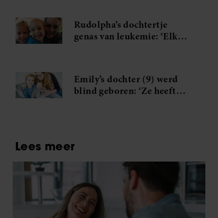
herkennen’
Rudolpha’s dochtertje
genas van leukemie: ‘Elke
dag sta ik erbij stil dat ze er
nog is’
Emily’s dochter (9) werd
blind geboren: ‘Ze heeft
ook óns anders leren
kijken’