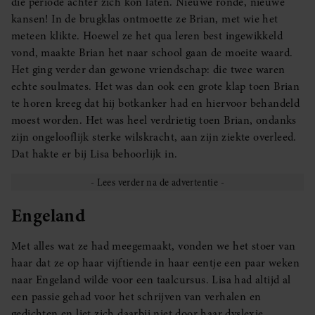
die periode achter zich kon laten. Nieuwe ronde, nieuwe
kansen! In de brugklas ontmoette ze Brian, met wie het
meteen klikte. Hoewel ze het qua leren best ingewikkeld
vond, maakte Brian het naar school gaan de moeite waard.
Het ging verder dan gewone vriendschap: die twee waren
echte soulmates. Het was dan ook een grote klap toen Brian
te horen kreeg dat hij botkanker had en hiervoor behandeld
moest worden. Het was heel verdrietig toen Brian, ondanks
zijn ongelooflijk sterke wilskracht, aan zijn ziekte overleed.
Dat hakte er bij Lisa behoorlijk in.
Engeland
Met alles wat ze had meegemaakt, vonden we het stoer van
haar dat ze op haar vijftiende in haar eentje een paar weken
naar Engeland wilde voor een taalcursus. Lisa had altijd al
een passie gehad voor het schrijven van verhalen en
gedichten en liet zich daarbij niet door haar dyslexie