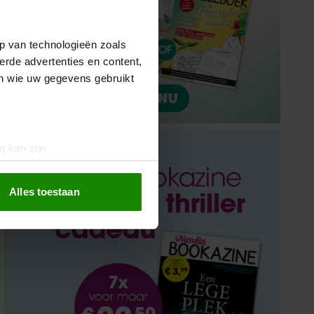
p van technologieën zoals
erde advertenties en content,
en wie uw gegevens gebruikt
g kan zijn
erprinting)
t
detailgedeelte
in. U kunt uw
Alles toestaan
 media te bieden en om ons
ze partners voor social
nformatie die u aan ze heeft
oord met onze cookies als u