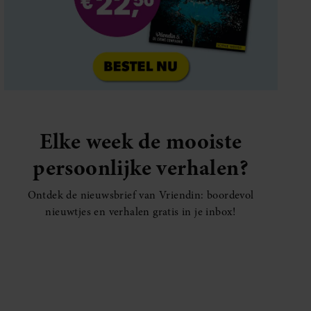
Elke week de mooiste
persoonlijke verhalen?
Ontdek de nieuwsbrief van Vriendin: boordevol
ROYALTY
nieuwtjes en verhalen gratis in je inbox!
Prinses Ingrid Alexandra vervolgt
studententijd in Oslo