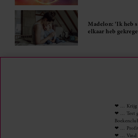
Madelon: ‘Ik heb s
elkaar heb gekrege
❤ … Krijg 
❤ … Test g
Boekenclu
❤ … Profit
❤ … Vind n