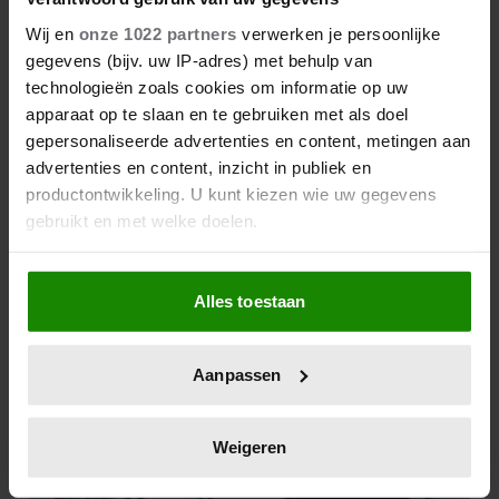
Wij en
onze 1022 partners
verwerken je persoonlijke
Creativiteit is geen
gegevens (bijv. uw IP-adres) met behulp van
toverkunst: je kunt het
technologieën zoals cookies om informatie op uw
gewoon leren (en dat doe je
apparaat op te slaan en te gebruiken met als doel
zo)
gepersonaliseerde advertenties en content, metingen aan
advertenties en content, inzicht in publiek en
Vlekken op de achterbank
productontwikkeling. U kunt kiezen wie uw gegevens
na de vakantie? Deze
gebruikt en met welke doelen.
vlekkenverwijderaar red je
interieur
Als u het toestaat, willen we ook graag:
Alles toestaan
B&B Vol Liefde-Eline
Informatie verzamelen over uw geografische
draagt aangrijpend
locatie, die tot een paar meter nauwkeurig kan zijn
verleden met zich mee: ‘Hij
Uw apparaat identificeren door het actief te
Aanpassen
was mijn grote liefde’
scannen op specifieke eigenschappen (fingerprinting)
Lees meer over hoe uw persoonlijke gegevens worden
verwerkt en stel uw voorkeuren in het
detailgedeelte
in.
Weigeren
U kunt uw toestemming op elk moment wijzigen of
intrekken in de Cookieverklaring.