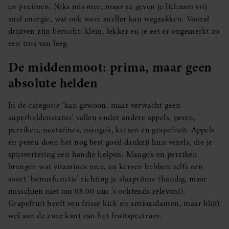
en pruimen. Niks mis mee, maar ze geven je lichaam vrij
snel energie, wat ook weer sneller kan wegzakken. Vooral
druiven zijn berucht: klein, lekker en je eet er ongemerkt zo
een tros van leeg.
De middenmoot: prima, maar geen
absolute helden
In de categorie ‘kan gewoon, maar verwacht geen
superheldenstatus’ vallen onder andere appels, peren,
perziken, nectarines, mango’s, kersen en grapefruit. Appels
en peren doen het nog best goed dankzij hun vezels, die je
spijsvertering een handje helpen. Mango’s en perziken
brengen wat vitamines mee, en kersen hebben zelfs een
soort ‘bonusfunctie’ richting je slaapritme (handig, maar
misschien niet om 08.00 uur ’s ochtends relevant).
Grapefruit heeft een frisse kick en antioxidanten, maar blijft
wel aan de zure kant van het fruitspectrum.