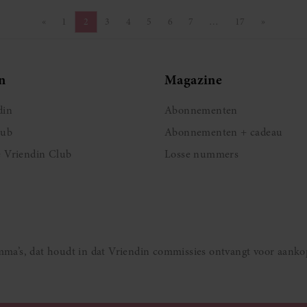
«
1
2
3
4
5
6
7
…
17
»
Vorige pagina
Pagina
Pagina
Pagina
Pagina
Pagina
Pagina
Pagina
Pagina
Volgende 
n
Magazine
din
Abonnementen
lub
Abonnementen + cadeau
e Vriendin Club
Losse nummers
ramma’s, dat houdt in dat Vriendin commissies ontvangt voor aanko