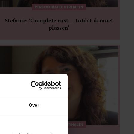
PERSOONLIJKE VERHALEN
Stefanie: ‘Complete rust… totdat ik moet
plassen’
Over
PERSOONLIJKE VERHALEN