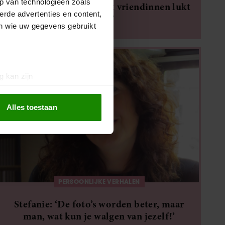
p van technologieën zoals
Stefanie: ‘Afspreken met vriendinnen lukt
erde advertenties en content,
zelden’
en wie uw gegevens gebruikt
g kan zijn
erprinting)
t
detailgedeelte
in. U kunt uw
Alles toestaan
 media te bieden en om ons
ze partners voor social
nformatie die u aan ze heeft
oord met onze cookies als u
PERSOONLIJKE VERHALEN
Stefanie: ‘De foto’s worden beter, maar
man, wat kun je walgen van jezelf!’