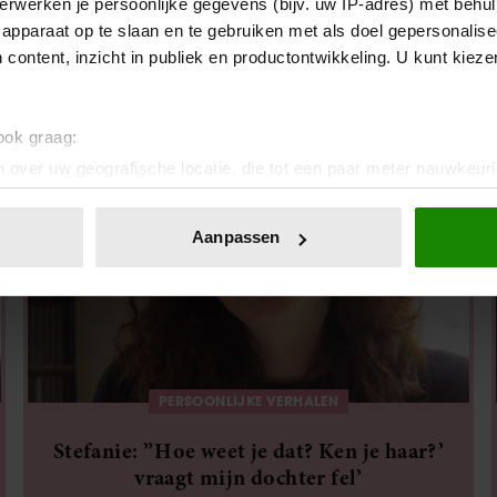
erwerken je persoonlijke gegevens (bijv. uw IP-adres) met behul
Stefanie: ‘Ik ben een kattenmens, daar
apparaat op te slaan en te gebruiken met als doel gepersonalise
kan ik niets aan doen’
 content, inzicht in publiek en productontwikkeling. U kunt kiez
 ook graag:
 over uw geografische locatie, die tot een paar meter nauwkeuri
eren door het actief te scannen op specifieke eigenschappen (fing
onlijke gegevens worden verwerkt en stel uw voorkeuren in he
Aanpassen
jzigen of intrekken in de Cookieverklaring.
ent en advertenties te personaliseren, om functies voor social
. Ook delen we informatie over uw gebruik van onze site met on
e. Deze partners kunnen deze gegevens combineren met andere i
erzameld op basis van uw gebruik van hun services. U gaat akk
PERSOONLIJKE VERHALEN
Stefanie: ”Hoe weet je dat? Ken je haar?’
vraagt mijn dochter fel’