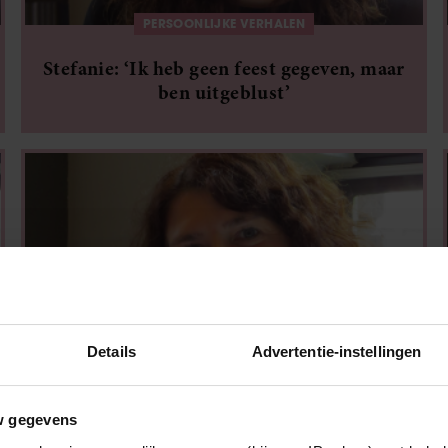
PERSOONLIJKE VERHALEN
Stefanie: ‘Ik heb geen feest gegeven, maar
ben uitgeblust’
Details
Advertentie-instellingen
PERSOONLIJKE VERHALEN
w gegevens