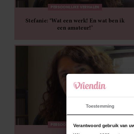
PERSOONLIJKE VERHALEN
Stefanie: ‘Wat een werk! En wat ben ik
een amateur!’
Toestemming
PERSOONLIJKE VERHALEN
Verantwoord gebruik van u