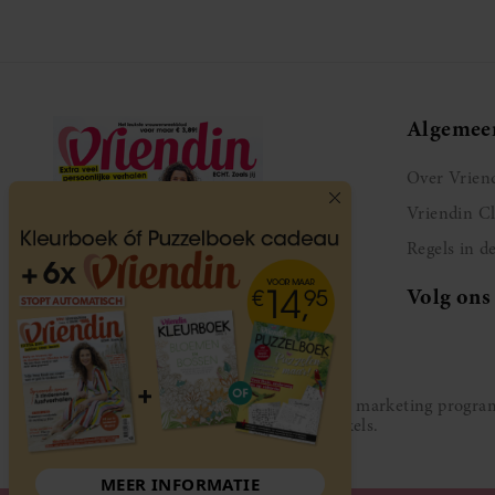
Algemee
Over Vrien
Vriendin C
Regels in d
Volg ons
Vriendin participeert in diverse affiliate marketing prog
gesponsord door de genoemde webwinkels.
MEER INFORMATIE