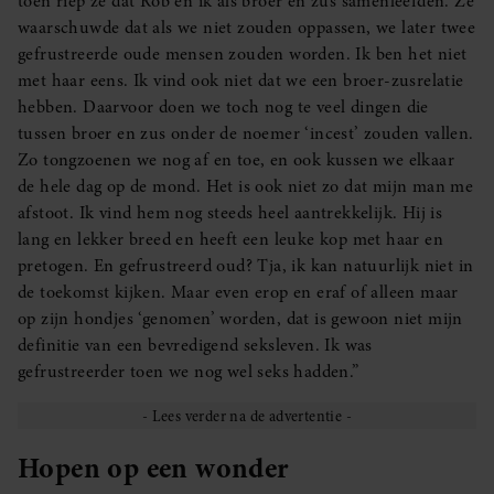
toen riep ze dat Rob en ik als broer en zus samenleefden. Ze
waarschuwde dat als we niet zouden oppassen, we later twee
gefrustreerde oude mensen zouden worden. Ik ben het niet
met haar eens. Ik vind ook niet dat we een broer-zusrelatie
hebben. Daarvoor doen we toch nog te veel dingen die
tussen broer en zus onder de noemer ‘incest’ zouden vallen.
Zo tongzoenen we nog af en toe, en ook kussen we elkaar
de hele dag op de mond. Het is ook niet zo dat mijn man me
afstoot. Ik vind hem nog steeds heel aantrekkelijk. Hij is
lang en lekker breed en heeft een leuke kop met haar en
pretogen. En gefrustreerd oud? Tja, ik kan natuurlijk niet in
de toekomst kijken. Maar even erop en eraf of alleen maar
op zijn hondjes ‘genomen’ worden, dat is gewoon niet mijn
definitie van een bevredigend seksleven. Ik was
gefrustreerder toen we nog wel seks hadden.”
Hopen op een wonder