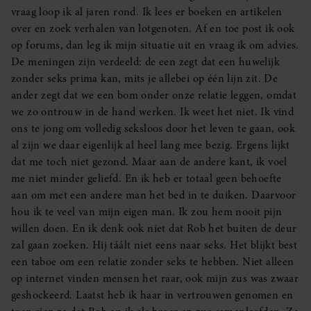
vraag loop ik al jaren rond. Ik lees er boeken en artikelen
over en zoek verhalen van lotgenoten. Af en toe post ik ook
op forums, dan leg ik mijn situatie uit en vraag ik om advies.
De meningen zijn verdeeld: de een zegt dat een huwelijk
zonder seks prima kan, mits je allebei op één lijn zit. De
ander zegt dat we een bom onder onze relatie leggen, omdat
we zo ontrouw in de hand werken. Ik weet het niet. Ik vind
ons te jong om volledig seksloos door het leven te gaan, ook
al zijn we daar eigenlijk al heel lang mee bezig. Ergens lijkt
dat me toch niet gezond. Maar aan de andere kant, ik voel
me niet minder geliefd. En ik heb er totaal geen behoefte
aan om met een andere man het bed in te duiken. Daarvoor
hou ik te veel van mijn eigen man. Ik zou hem nooit pijn
willen doen. En ik denk ook niet dat Rob het buiten de deur
zal gaan zoeken. Hij táált niet eens naar seks. Het blijkt best
een taboe om een relatie zonder seks te hebben. Niet alleen
op internet vinden mensen het raar, ook mijn zus was zwaar
geshockeerd. Laatst heb ik haar in vertrouwen genomen en