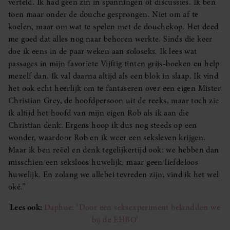
verteld. Ik had geen zin in spanningen of discussies. Ik ben
toen maar onder de douche gesprongen. Niet om af te
koelen, maar om wat te spelen met de douchekop. Het deed
me goed dat alles nog naar behoren werkte. Sinds die keer
doe ik eens in de paar weken aan soloseks. Ik lees wat
passages in mijn favoriete Vijftig tinten grijs-boeken en help
mezelf dan. Ik val daarna altijd als een blok in slaap. Ik vind
het ook echt heerlijk om te fantaseren over een eigen Mister
Christian Grey, de hoofdpersoon uit de reeks, maar toch zie
ik altijd het hoofd van mijn eigen Rob als ik aan die
Christian denk. Ergens hoop ik dus nog steeds op een
wonder, waardoor Rob en ik weer een seksleven krijgen.
Maar ik ben reëel en denk tegelijkertijd ook: we hebben dan
misschien een seksloos huwelijk, maar geen liefdeloos
huwelijk. En zolang we allebei tevreden zijn, vind ik het wel
oké.”
Lees ook:
Daphne: ‘Door een seksexperiment belandden we
bij de EHBO’