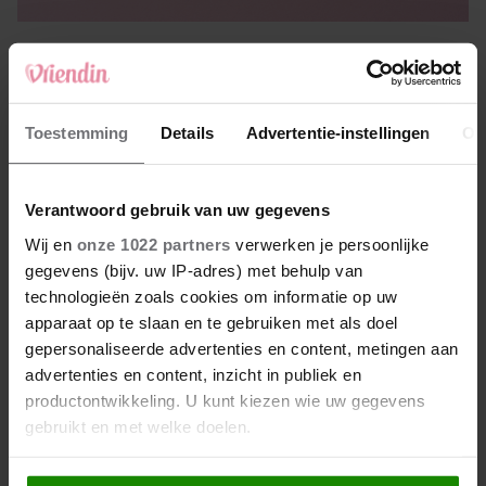
ERVARINGEN LUST & LIEFDE
PERSOONLIJKE VERHALEN
Toestemming
Details
Advertentie-instellingen
Ov
Verantwoord gebruik van uw gegevens
Wij en
onze 1022 partners
verwerken je persoonlijke
gegevens (bijv. uw IP-adres) met behulp van
technologieën zoals cookies om informatie op uw
Uit andere media
apparaat op te slaan en te gebruiken met als doel
gepersonaliseerde advertenties en content, metingen aan
advertenties en content, inzicht in publiek en
productontwikkeling. U kunt kiezen wie uw gegevens
gebruikt en met welke doelen.
Als u het toestaat, willen we ook graag: