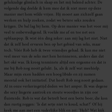
gelukzalige glimlach in slaap en liet mij balend achter. De
volgende dag deelde ik hem mee dat ik niet meer op deze
manier met hem wilde vrijen. Hij moest aan zichzelf gaan
werken en hulp zoeken, zodat we betere seks zouden
krijgen. De bal lag bij hem. Op deze manier was het voor mij
veel te onbevredigend. Ik voelde me af en toe net een
opblaaspop. Ik wist één ding zeker: aan mij lag het niet. Niet
dat ik zelf heel ervaren ben op het gebied van seks, maar
toch. Vóór Rob heb ik twee vriendjes gehad. Ik kan me niet
veel meer van de seks met hen herinneren, anders dan dat
het oké was. Ik kreeg tenminste altijd een orgasme en dat is
me bij Rob nog nooit gelukt. Ja, als ik zelf wat meehielp.
Maar mijn exen hadden een hoog libido en zij namen
meestal ook het initiatief. Dat heeft Rob nog nooit gedaan.
Al in onze verkeringstijd deden we het amper. Ik was degene
die sexy lingerie aantrok en stoute woordjes in zijn oor
fluisterde. Rob is wat dat betreft best een botte boer, die kon
dan rustig zeggen: ‘Is dat setje niet te koud, schat?’ Of hij
keek me aan met een vaderlijke blik en zei: ‘Huh? Wat kijk