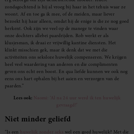
zondagochtend is hij al vroeg bij haar in het tehuis waar ze
woont. Af en toe ga ik mee, of de meiden, maar liever
bezoekt hij haar alleen, omdat hij de enige is die ze nog goed
herkent. Ook zijn we veel op de manege te vinden waar
onze dochters allebei paardrijden. Rob werkt er als
klusjesman, ik draai er vrijwillig kantine diensten. Het
klinkt misschien gek, maar ik denk dat we met die
activiteiten ons seksloze huwelijk compenseren. We krijgen
heel veel waardering van anderen en die complimenten
geven ons echt een boost. En qua liefde kunnen we ook nog
eens ons hart ophalen bij het aaien en verzorgen van de
paarden.”
Lees ook:
Naomi: ‘Al na 24 uur werd ik ten huwelijk
gevraagd!’
Niet minder geliefd
“Is een
huwelijk zonder seks
wel een goed huwelijk? Met die