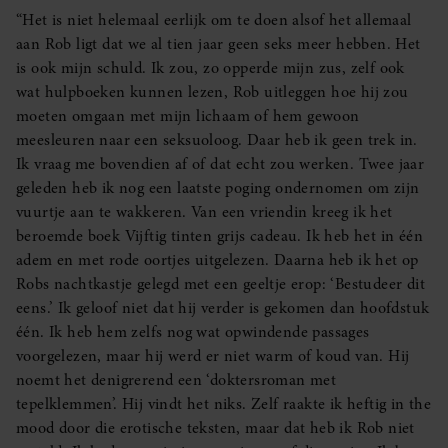
“Het is niet helemaal eerlijk om te doen alsof het allemaal
aan Rob ligt dat we al tien jaar geen seks meer hebben. Het
is ook mijn schuld. Ik zou, zo opperde mijn zus, zelf ook
wat hulpboeken kunnen lezen, Rob uitleggen hoe hij zou
moeten omgaan met mijn lichaam of hem gewoon
meesleuren naar een seksuoloog. Daar heb ik geen trek in.
Ik vraag me bovendien af of dat echt zou werken. Twee jaar
geleden heb ik nog een laatste poging ondernomen om zijn
vuurtje aan te wakkeren. Van een vriendin kreeg ik het
beroemde boek Vijftig tinten grijs cadeau. Ik heb het in één
adem en met rode oortjes uitgelezen. Daarna heb ik het op
Robs nachtkastje gelegd met een geeltje erop: ‘Bestudeer dit
eens.’ Ik geloof niet dat hij verder is gekomen dan hoofdstuk
één. Ik heb hem zelfs nog wat opwindende passages
voorgelezen, maar hij werd er niet warm of koud van. Hij
noemt het denigrerend een ‘doktersroman met
tepelklemmen’. Hij vindt het niks. Zelf raakte ik heftig in the
mood door die erotische teksten, maar dat heb ik Rob niet