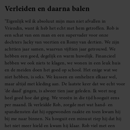
Verleiden en daarna balen
“Eigenlijk wil ik absoluut mijn man niet afvallen in
Vriendin, want ik heb het echt met hem getroffen. Rob is
een schat van een man en een supervader voor onze
dochters Jacky van veertien en Romy van dertien. We zijn
achttien jaar samen, waarvan vijftien jaar getrouwd. We
hebben een goed, degelijk en warm huwelijk. Financieel
hebben we ook niets te klagen, we wonen in een leuk huis
en de meiden doen het goed op school. Het enige wat we
niet hebben, is seks. We kussen en omhelzen elkaar wel,
maar altijd met kleding aan. De laatste keer dat we echt voor
‘de daad’ gingen, is alweer tien jaar geleden. Ik weet nog
heel goed hoe dat ging. We vreeën in die tijd hooguit eens
per maand. Ik verleidde Rob, zorgde met wat hand- en
spandiensten dat hij opgewonden raakte en toen kwam hij
bij me naar binnen. Na hooguit een minuut riep hij dat hij
het niet meer hield en kwam hij klaar. Rob viel met een