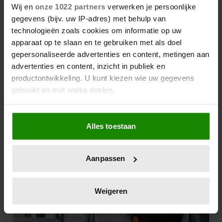
Wij en
onze 1022 partners
verwerken je persoonlijke
Anne herstelde van haar
gegevens (bijv. uw IP-adres) met behulp van
eetstoornis: ‘Het gevecht
technologieën zoals cookies om informatie op uw
ligt niet op je bord, maar
apparaat op te slaan en te gebruiken met als doel
speelt zich af in je hoofd’
gepersonaliseerde advertenties en content, metingen aan
Miriam kampte met
advertenties en content, inzicht in publiek en
overgangsklachten, maar
productontwikkeling. U kunt kiezen wie uw gegevens
déze twee dingen maakten
gebruikt en met welke doelen.
het verschil
Als u het toestaat, willen we ook graag:
Mariëlle: ‘Ik ben verliefd
Alles toestaan
Informatie verzamelen over uw geografische
op de broer van mijn ex-
locatie, die tot een paar meter nauwkeurig kan zijn
partner – en hij op mij’
Uw apparaat identificeren door het actief te
Aanpassen
scannen op specifieke eigenschappen (fingerprinting)
Lees meer over hoe uw persoonlijke gegevens worden
verwerkt en stel uw voorkeuren in het
detailgedeelte
in.
Weigeren
U kunt uw toestemming op elk moment wijzigen of
intrekken in de Cookieverklaring.