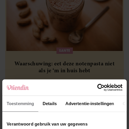
SANTE
Waarschuwing: eet deze notenpasta niet
als je ‘m in huis hebt
Toestemming
Details
Advertentie-instellingen
Ov
Meer van Jet
Verantwoord gebruik van uw gegevens