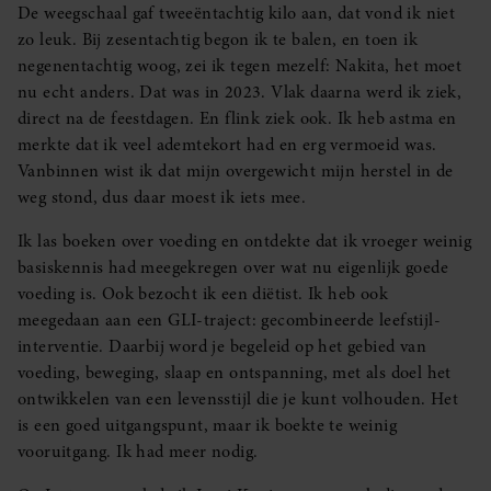
De weegschaal gaf tweeëntachtig kilo aan, dat vond ik niet
zo leuk. Bij zesentachtig begon ik te balen, en toen ik
negenentachtig woog, zei ik tegen mezelf: Nakita, het moet
nu echt anders. Dat was in 2023. Vlak daarna werd ik ziek,
direct na de feestdagen. En flink ziek ook. Ik heb astma en
merkte dat ik veel ademtekort had en erg vermoeid was.
Vanbinnen wist ik dat mijn overgewicht mijn herstel in de
weg stond, dus daar moest ik iets mee.
Ik las boeken over voeding en ontdekte dat ik vroeger weinig
basiskennis had meegekregen over wat nu eigenlijk goede
voeding is. Ook bezocht ik een diëtist. Ik heb ook
meegedaan aan een GLI-traject: gecombineerde leefstijl-
interventie. Daarbij word je begeleid op het gebied van
voeding, beweging, slaap en ontspanning, met als doel het
ontwikkelen van een levensstijl die je kunt volhouden. Het
is een goed uitgangspunt, maar ik boekte te weinig
vooruitgang. Ik had meer nodig.