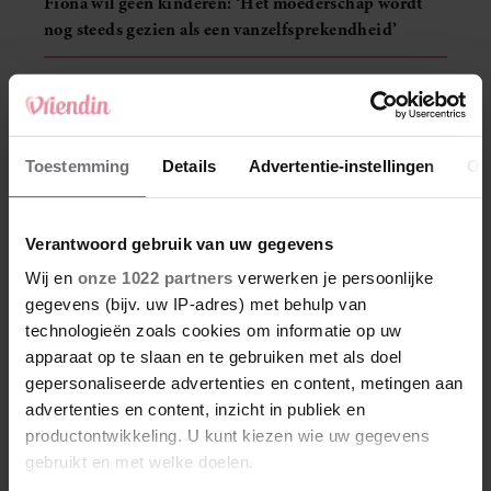
Fiona wil geen kinderen: ‘Het moederschap wordt
nog steeds gezien als een vanzelfsprekendheid’
LEES MEER MIJN GEHEIM
Toestemming
Details
Advertentie-instellingen
Ov
LUISTERARTIKELEN
MIJN GEHEIM
Verantwoord gebruik van uw gegevens
Wij en
onze 1022 partners
verwerken je persoonlijke
gegevens (bijv. uw IP-adres) met behulp van
technologieën zoals cookies om informatie op uw
apparaat op te slaan en te gebruiken met als doel
gepersonaliseerde advertenties en content, metingen aan
Uit andere media
advertenties en content, inzicht in publiek en
productontwikkeling. U kunt kiezen wie uw gegevens
gebruikt en met welke doelen.