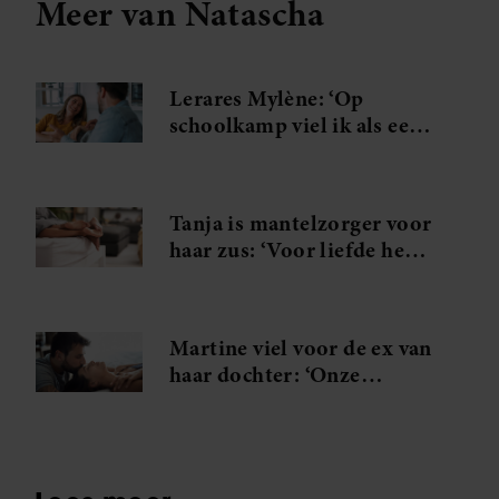
Meer van Natascha
gaat akkoord met onze cookies als u onze website blijft
gebruiken.
Lerares Mylène: ‘Op
schoolkamp viel ik als een
blok voor de vader van een
leerling’
Tanja is mantelzorger voor
haar zus: ‘Voor liefde heb
ik geen ruimte, voor seks
wel’
Martine viel voor de ex van
haar dochter: ‘Onze
aantrekkingskracht was
waanzinnig’