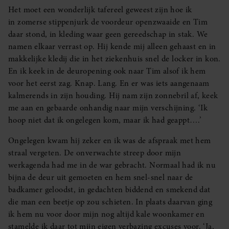
Het moet een wonderlijk tafereel geweest zijn hoe ik
in zomerse stippenjurk de voordeur openzwaaide en Tim
daar stond, in kleding waar geen gereedschap in stak. We
namen elkaar verrast op. Hij kende mij alleen gehaast en in
makkelijke kledij die in het ziekenhuis snel de locker in kon.
En ik keek in de deuropening ook naar Tim alsof ik hem
voor het eerst zag. Knap. Lang. En er was iets aangenaam
kalmerends in zijn houding. Hij nam zijn zonnebril af, keek
me aan en gebaarde onhandig naar mijn verschijning. ‘Ik
hoop niet dat ik ongelegen kom, maar ik had geappt….’
Ongelegen kwam hij zeker en ik was de afspraak met hem
straal vergeten. De onverwachte streep door mijn
werkagenda had me in de war gebracht. Normaal had ik nu
bijna de deur uit gemoeten en hem snel-snel naar de
badkamer geloodst, in gedachten biddend en smekend dat
die man een beetje op zou schieten. In plaats daarvan ging
ik hem nu voor door mijn nog altijd kale woonkamer en
stamelde ik daar tot mijn eigen verbazing excuses voor. ‘Ja,