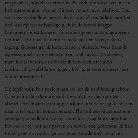
enige dat ik mijzelf toestond in die tijd: af en toe een uur in
bad met een glas wijn en Chopin vanuit mijn telefoon. Tim
was degene die ik als eerste belde voor de installatie van het
bad, dat op een onhandige plek in de ietwat krappe
badkamer moest komen. Hij stond op een maandagmorgen
om half acht voor de deur, toen ik net een vroege dienst
inging. Gehaast gaf ik hem een setje sleutels, wees hem de
espressomachine en wenste hem veel succes. Onderweg
naar het ziekenhuis dacht ik: ik heb toch niet mijn
creditcard op tafel laten liggen, hè? Ja, je weet immers niet
wie je binnenhaalt.
Hij legde mijn bad perfect aan en liet de boel keurig achter.
Ik betaalde de rekening en dat was dat, zo dachten we
allebei. Een maand later appte hij me met de vraag of hij een
paar foto’s mocht komen nemen. Hij had een klant met een
soortgelijke badkamerpuzzel en wilde graag laten zien hoe
het bad er bij mij met passen en meten was gekomen. Ik had
totáál geen zin in dat gedoe, maar stemde toch maar in.