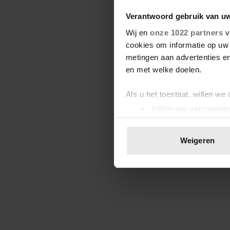
Verantwoord gebruik van u
Wij en
onze 1022 partners
v
cookies om informatie op uw 
metingen aan advertenties en
en met welke doelen.
Als u het toestaat, willen we
Informatie verzamelen
Uw apparaat identific
Lees meer over hoe uw perso
Weigeren
toestemming op elk moment wi
We gebruiken cookies om cont
websiteverkeer te analyseren
media, adverteren en analys
verstrekt of die ze hebben v
onze website blijft gebruiken.