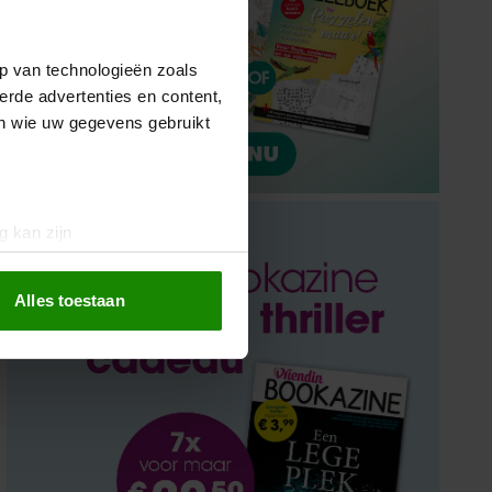
p van technologieën zoals
erde advertenties en content,
en wie uw gegevens gebruikt
g kan zijn
erprinting)
t
detailgedeelte
in. U kunt uw
Alles toestaan
 media te bieden en om ons
ze partners voor social
nformatie die u aan ze heeft
oord met onze cookies als u