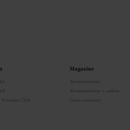
n
Magazine
din
Abonnementen
lub
Abonnementen + cadeau
e Vriendin Club
Losse nummers