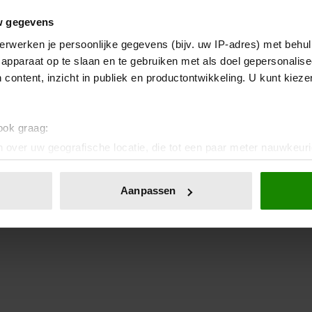
w gegevens
erwerken je persoonlijke gegevens (bijv. uw IP-adres) met behul
apparaat op te slaan en te gebruiken met als doel gepersonalise
 content, inzicht in publiek en productontwikkeling. U kunt kiez
 ook graag:
 over uw geografische locatie, die tot een paar meter nauwkeuri
eren door het actief te scannen op specifieke eigenschappen (fing
onlijke gegevens worden verwerkt en stel uw voorkeuren in he
Aanpassen
jzigen of intrekken in de Cookieverklaring.
ent en advertenties te personaliseren, om functies voor social
. Ook delen we informatie over uw gebruik van onze site met on
e. Deze partners kunnen deze gegevens combineren met andere i
erzameld op basis van uw gebruik van hun services. U gaat akk