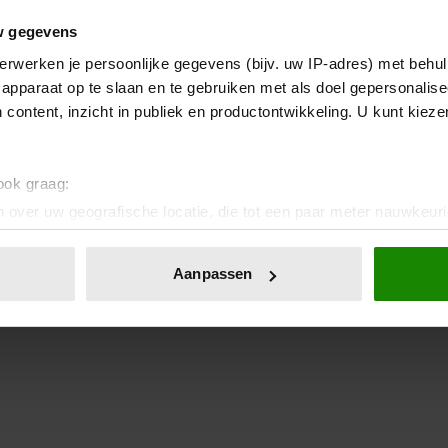
w gegevens
erwerken je persoonlijke gegevens (bijv. uw IP-adres) met behul
apparaat op te slaan en te gebruiken met als doel gepersonalise
 content, inzicht in publiek en productontwikkeling. U kunt kiez
 ook graag:
 over uw geografische locatie, die tot een paar meter nauwkeuri
eren door het actief te scannen op specifieke eigenschappen (fing
onlijke gegevens worden verwerkt en stel uw voorkeuren in he
Aanpassen
jzigen of intrekken in de Cookieverklaring.
ent en advertenties te personaliseren, om functies voor social
. Ook delen we informatie over uw gebruik van onze site met on
e. Deze partners kunnen deze gegevens combineren met andere i
erzameld op basis van uw gebruik van hun services. U gaat akk