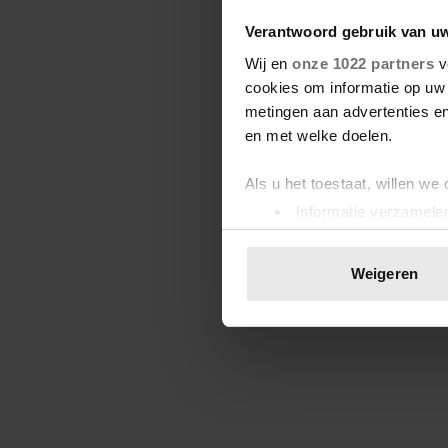
Verantwoord gebruik van u
Wij en
onze 1022 partners
v
cookies om informatie op uw 
metingen aan advertenties en
en met welke doelen.
Als u het toestaat, willen we
Informatie verzamelen
Uw apparaat identific
Lees meer over hoe uw perso
Weigeren
toestemming op elk moment wi
We gebruiken cookies om cont
websiteverkeer te analyseren
media, adverteren en analys
verstrekt of die ze hebben v
onze website blijft gebruiken.