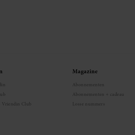
n
Magazine
din
Abonnementen
lub
Abonnementen + cadeau
e Vriendin Club
Losse nummers