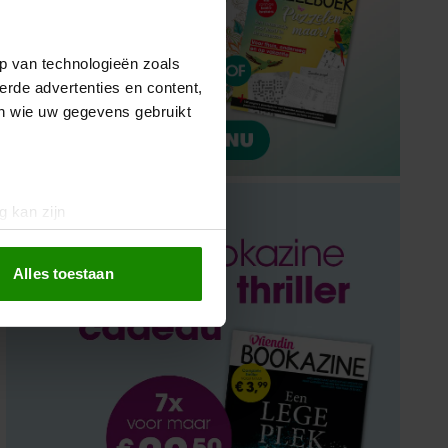
p van technologieën zoals
erde advertenties en content,
en wie uw gegevens gebruikt
g kan zijn
erprinting)
t
detailgedeelte
in. U kunt uw
Alles toestaan
 media te bieden en om ons
ze partners voor social
nformatie die u aan ze heeft
oord met onze cookies als u