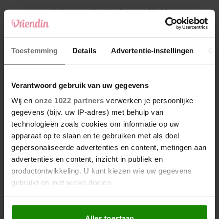
4
Makelaar Mandy: ‘Vrijdagavond belde Bart.
Hij sprak eng kalm’
5
Toestemming
Details
Advertentie-instellingen
Ov
Makelaar Mandy: ‘Judith typt… En deze keer
durf ik bijna niet te lezen wat er komt’
Verantwoord gebruik van uw gegevens
Nieuw
Wij en
onze 1022 partners
verwerken je persoonlijke
gegevens (bijv. uw IP-adres) met behulp van
technologieën zoals cookies om informatie op uw
apparaat op te slaan en te gebruiken met als doel
gepersonaliseerde advertenties en content, metingen aan
advertenties en content, inzicht in publiek en
productontwikkeling. U kunt kiezen wie uw gegevens
gebruikt en met welke doelen.
Als u het toestaat, willen we ook graag:
Alles toestaan