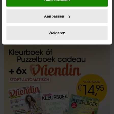
Informatie verzamelen over uw geografische
locatie, die tot een paar meter nauwkeurig kan zijn
Uw apparaat identificeren door het actief te
Aanpassen
scannen op specifieke eigenschappen (fingerprinting)
Lees meer over hoe uw persoonlijke gegevens worden
ABONNEREN
LOS KOPEN
verwerkt en stel uw voorkeuren in het
detailgedeelte
in.
Weigeren
U kunt uw toestemming op elk moment wijzigen of
intrekken in de Cookieverklaring.
We gebruiken cookies om content en advertenties te
personaliseren, om functies voor social media te bieden
en om ons websiteverkeer te analyseren. Ook delen we
informatie over uw gebruik van onze site met onze
partners voor social media, adverteren en analyse. Deze
partners kunnen deze gegevens combineren met andere
informatie die u aan ze heeft verstrekt of die ze hebben
verzameld op basis van uw gebruik van hun services. U
gaat akkoord met onze cookies als u onze website blijft
gebruiken.