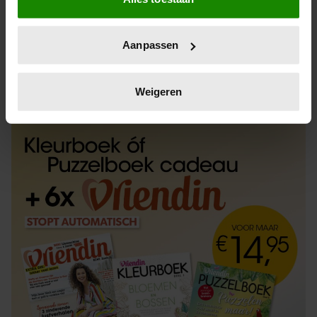
Informatie verzamelen over uw geografische
locatie, die tot een paar meter nauwkeurig kan zijn
Uw apparaat identificeren door het actief te
Aanpassen
scannen op specifieke eigenschappen (fingerprinting)
Lees meer over hoe uw persoonlijke gegevens worden
ABONNEREN
LOS KOPEN
verwerkt en stel uw voorkeuren in het
detailgedeelte
in.
Weigeren
U kunt uw toestemming op elk moment wijzigen of
intrekken in de Cookieverklaring.
We gebruiken cookies om content en advertenties te
personaliseren, om functies voor social media te bieden
en om ons websiteverkeer te analyseren. Ook delen we
informatie over uw gebruik van onze site met onze
partners voor social media, adverteren en analyse. Deze
partners kunnen deze gegevens combineren met andere
informatie die u aan ze heeft verstrekt of die ze hebben
verzameld op basis van uw gebruik van hun services. U
gaat akkoord met onze cookies als u onze website blijft
gebruiken.