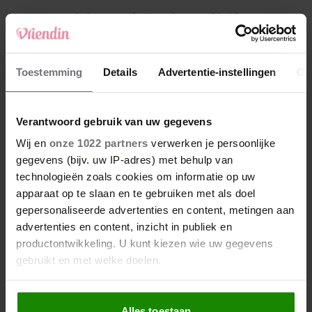
4
Makelaar Mandy: ‘Vrijdagavond belde Bart.
Hij sprak eng kalm’
5
Toestemming
Details
Advertentie-instellingen
Ov
Makelaar Mandy: ‘Judith typt… En deze keer
durf ik bijna niet te lezen wat er komt’
Verantwoord gebruik van uw gegevens
Nieuw
Wij en
onze 1022 partners
verwerken je persoonlijke
gegevens (bijv. uw IP-adres) met behulp van
technologieën zoals cookies om informatie op uw
apparaat op te slaan en te gebruiken met als doel
gepersonaliseerde advertenties en content, metingen aan
advertenties en content, inzicht in publiek en
productontwikkeling. U kunt kiezen wie uw gegevens
gebruikt en met welke doelen.
Als u het toestaat, willen we ook graag:
Alles toestaan