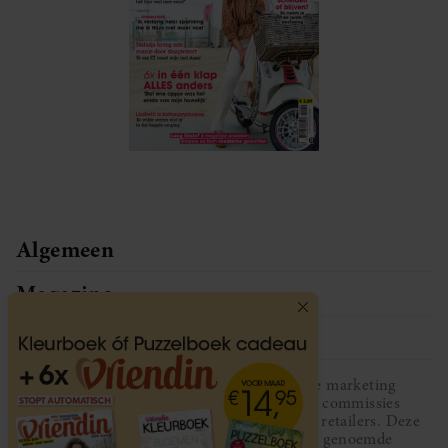
Algemeen
Magazine
Service
Vriendin participeert in diverse affiliate marketing
programma’s, dat houdt in dat Vriendin commissies
ontvangt voor aankopen middels links van retailers. Deze
website wordt niet gesponsord door de genoemde