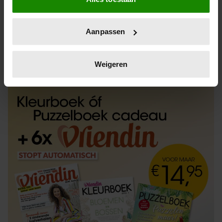
Informatie verzamelen over uw geografische
locatie, die tot een paar meter nauwkeurig kan zijn
Uw apparaat identificeren door het actief te
Aanpassen
scannen op specifieke eigenschappen (fingerprinting)
Lees meer over hoe uw persoonlijke gegevens worden
ABONNEREN
LOS KOPEN
verwerkt en stel uw voorkeuren in het
detailgedeelte
in.
Weigeren
U kunt uw toestemming op elk moment wijzigen of
intrekken in de Cookieverklaring.
We gebruiken cookies om content en advertenties te
personaliseren, om functies voor social media te bieden
en om ons websiteverkeer te analyseren. Ook delen we
informatie over uw gebruik van onze site met onze
partners voor social media, adverteren en analyse. Deze
partners kunnen deze gegevens combineren met andere
informatie die u aan ze heeft verstrekt of die ze hebben
verzameld op basis van uw gebruik van hun services. U
gaat akkoord met onze cookies als u onze website blijft
gebruiken.