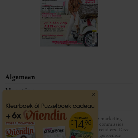
Algemeen
Magazine
Service
Vriendin participeert in diverse affiliate marketing
programma’s, dat houdt in dat Vriendin commissies
ontvangt voor aankopen middels links van retailers. Deze
website wordt niet gesponsord door de genoemde