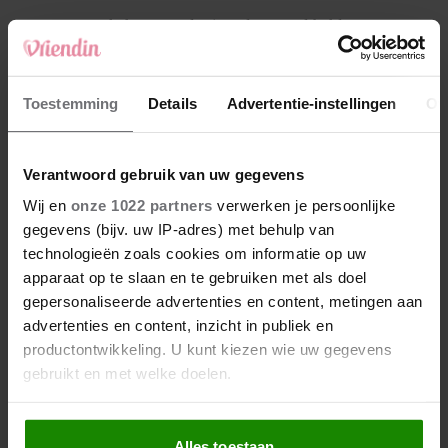
4
Makelaar Mandy: ‘Vrijdagavond belde Bart.
Hij sprak eng kalm’
5
Toestemming
Details
Advertentie-instellingen
Ov
Makelaar Mandy: ‘Judith typt… En deze keer
durf ik bijna niet te lezen wat er komt’
Verantwoord gebruik van uw gegevens
Nieuw
Wij en
onze 1022 partners
verwerken je persoonlijke
gegevens (bijv. uw IP-adres) met behulp van
technologieën zoals cookies om informatie op uw
apparaat op te slaan en te gebruiken met als doel
gepersonaliseerde advertenties en content, metingen aan
advertenties en content, inzicht in publiek en
productontwikkeling. U kunt kiezen wie uw gegevens
gebruikt en met welke doelen.
Als u het toestaat, willen we ook graag:
Alles toestaan