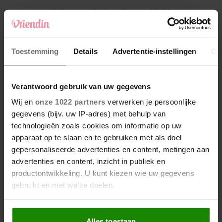
4
Makelaar Mandy: ‘Vrijdagavond belde Bart.
Hij sprak eng kalm’
5
Toestemming
Details
Advertentie-instellingen
Ov
Makelaar Mandy: ‘Judith typt… En deze keer
durf ik bijna niet te lezen wat er komt’
Verantwoord gebruik van uw gegevens
Nieuw
Wij en
onze 1022 partners
verwerken je persoonlijke
gegevens (bijv. uw IP-adres) met behulp van
technologieën zoals cookies om informatie op uw
apparaat op te slaan en te gebruiken met als doel
gepersonaliseerde advertenties en content, metingen aan
advertenties en content, inzicht in publiek en
productontwikkeling. U kunt kiezen wie uw gegevens
gebruikt en met welke doelen.
Als u het toestaat, willen we ook graag:
Alles toestaan