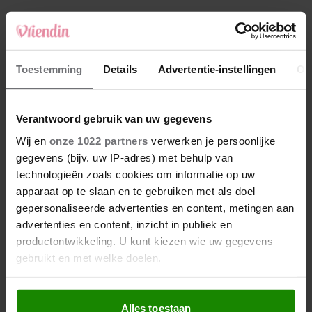
4
Makelaar Mandy: ‘‘Zeg dat ik moet stoppen,’
fluistert hij. Ik sluit mijn ogen en zwijg’
5
Toestemming
Details
Advertentie-instellingen
Ov
Makelaar Mandy: ‘Vrijdagavond belde Bart.
Hij sprak eng kalm’
Verantwoord gebruik van uw gegevens
Nieuw
Wij en
onze 1022 partners
verwerken je persoonlijke
gegevens (bijv. uw IP-adres) met behulp van
technologieën zoals cookies om informatie op uw
apparaat op te slaan en te gebruiken met als doel
gepersonaliseerde advertenties en content, metingen aan
advertenties en content, inzicht in publiek en
productontwikkeling. U kunt kiezen wie uw gegevens
gebruikt en met welke doelen.
Als u het toestaat, willen we ook graag:
Alles toestaan
Informatie verzamelen over uw geografische