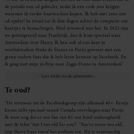
de presale een cd gekocht, zodat ik een code zou krijgen
waarmee ik eerder kaarten kon kopen. Ik heb niet eens een
cd-speler! In totaal zat ik drie dagen achter de computer om
kaartjes te bemachtigen. Heel stressvol was het. In 2022 zijn
we geëmigreerd naar Frankrijk, dus ik kom speciaal naar
Amsterdam voor Harry. Ik ben ook al een keer in
voetbalstadion Stade de France in Parijs geweest met een
groep oudere fans die ik heb leren kennen op Facebook. En
ik ging met mijn nichtje naar Ziggo Dome in Amsterdam”
Te oud?
“De vrouwen uit de Facebookgroep zijn allemaal 40+. Eentje
kwam zelfs speciaal vanuit Canada overvliegen naar Parijs.
Ik weet nog dat er een fan van 82 een bord omhooghield
met de tekst ‘Am I too old for you?’. ‘You’re never too old’,
riep Harry haar vanaf het podium toe. Hij is superaardig