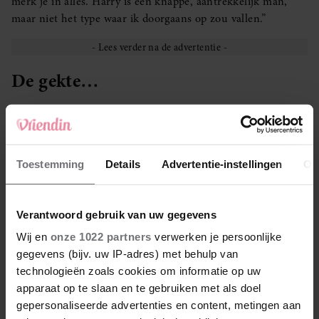
merk je in alles. Harry is een knappe, aantrekkelijk man,
maar niet het type waar ik doorgaans op zou vallen.”
De gekte…
“… is bij Harry Styles-concerten anders dan destijds bij One
Direction. Daar werd heel puberaal gegild, echt op het
volume dat je oordoppen in moest doen. Bij de concerten
van Harry hangt meer een warme en fijne sfeer. Iedereen
Toestemming
Details
Advertentie-instellingen
Ov
zingt mee. Mijn mooiste herinnering was toch een concert
van One Direction, in Amsterdam. Doordat we op tijd
waren, stonden we helemaal vooraan. Dat was zo’n
Verantwoord gebruik van uw gegevens
bijzondere en intense belevenis.”
Wij en
onze 1022 partners
verwerken je persoonlijke
gegevens (bijv. uw IP-adres) met behulp van
technologieën zoals cookies om informatie op uw
Concerten
apparaat op te slaan en te gebruiken met als doel
gepersonaliseerde advertenties en content, metingen aan