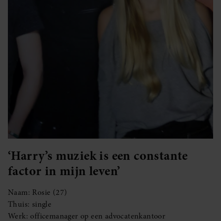
‘Harry’s muziek is een constante
factor in mijn leven’
Naam: Rosie (27)
Thuis: single
Werk: officemanager op een advocatenkantoor