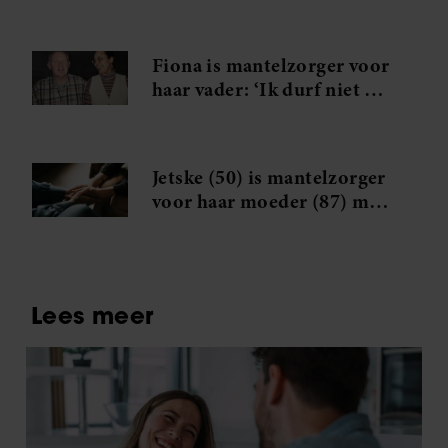
zit, hebben we geen
schulden’
Fiona is mantelzorger voor
haar vader: ‘Ik durf niet op
vakantie, mijn hoofd staat
er ook niet naar’
Jetske (50) is mantelzorger
voor haar moeder (87) met
dementie: ‘Je gaat door een
rouwproces’