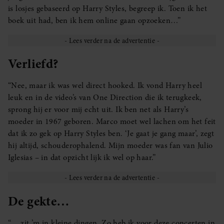
is losjes gebaseerd op Harry Styles, begreep ik. Toen ik het
boek uit had, ben ik hem online gaan opzoeken…”
Verliefd?
“Nee, maar ik was wel direct hooked. Ik vond Harry heel
leuk en in de video’s van One Direction die ik terugkeek,
sprong hij er voor mij echt uit. Ik ben net als Harry’s
moeder in 1967 geboren. Marco moet wel lachen om het feit
dat ik zo gek op Harry Styles ben. ‘Je gaat je gang maar’, zegt
hij altijd, schouderophalend. Mijn moeder was fan van Julio
Iglesias – in dat opzicht lijk ik wel op haar.”
De gekte…
“… zit ’m in kleine dingen. Zo heb ik voor deze concerten in