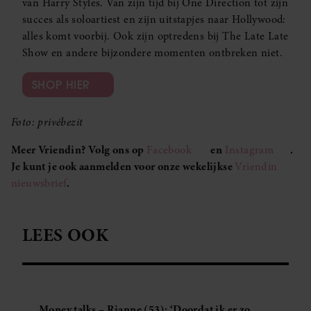
van Harry Styles. Van zijn tijd bij One Direction tot zijn
succes als soloartiest en zijn uitstapjes naar Hollywood:
alles komt voorbij. Ook zijn optredens bij The Late Late
Show en andere bijzondere momenten ontbreken niet.
SHOP HIER
Foto: privébezit
Meer Vriendin? Volg ons op
Facebook
en
Instagram
.
Je kunt je ook aanmelden voor onze wekelijkse
Vriendin
nieuwsbrief
.
LEES OOK
Money talks – Rianne (53): ‘Doordat ik er zo