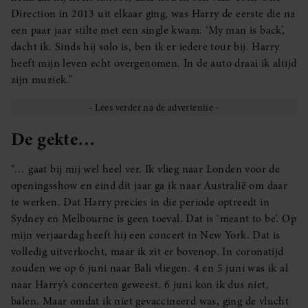
Direction in 2013 uit elkaar ging, was Harry de eerste die na
een paar jaar stilte met een single kwam. ‘My man is back’,
dacht ik. Sinds hij solo is, ben ik er iedere tour bij. Harry
heeft mijn leven echt overgenomen. In de auto draai ik altijd
zijn muziek.”
De gekte…
“… gaat bij mij wel heel ver. Ik vlieg naar Londen voor de
openingsshow en eind dit jaar ga ik naar Australië om daar
te werken. Dat Harry precies in die periode optreedt in
Sydney en Melbourne is geen toeval. Dat is ‘meant to be’. Op
mijn verjaardag heeft hij een concert in New York. Dat is
volledig uitverkocht, maar ik zit er bovenop. In coronatijd
zouden we op 6 juni naar Bali vliegen. 4 en 5 juni was ik al
naar Harry’s concerten geweest. 6 juni kon ik dus niet,
balen. Maar omdat ik niet gevaccineerd was, ging de vlucht