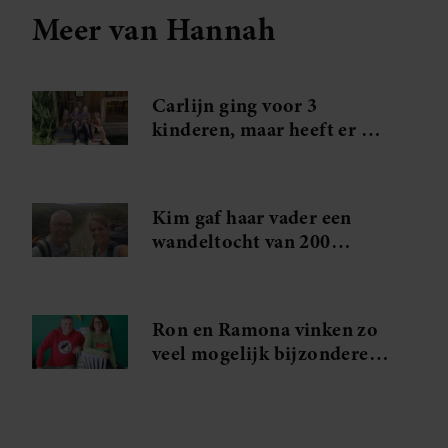
Meer van Hannah
Carlijn ging voor 3
kinderen, maar heeft er nu
5: ‘We zijn een heel
spektakel dat voorbijkomt’
Kim gaf haar vader een
wandeltocht van 200
kilometer voor Vaderdag:
‘Toen we het eindpunt
bereikten, kwamen de
Ron en Ramona vinken zo
tranen’
veel mogelijk bijzondere
plekken in Nederland af:
‘Alle kastelen, dierentuinen
en McDonald’s-