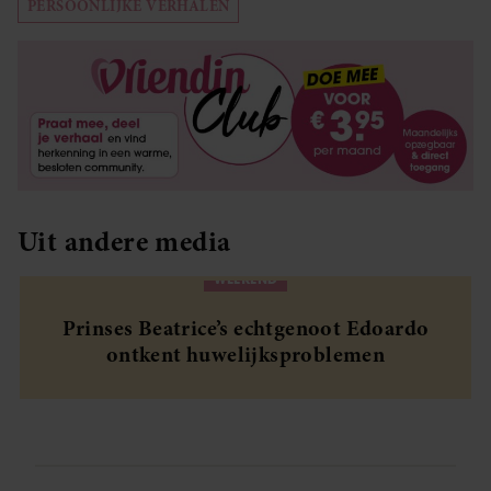
PERSOONLIJKE VERHALEN
partners kunnen deze gegevens combineren met andere
informatie die u aan ze heeft verstrekt of die ze hebben
verzameld op basis van uw gebruik van hun services. U
gaat akkoord met onze cookies als u onze website blijft
gebruiken.
Uit andere media
WEEKEND
Prinses Beatrice’s echtgenoot Edoardo
ontkent huwelijksproblemen