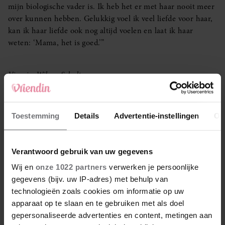
mijn biologische vader is. Ik heb het er met haar nooit meer
over kunnen hebben. Gelukkig voel ik veel liefde voor haar,
kan ik haar liefde ook nog altijd voelen en laat ik haar
weten: ‘Mama, het is goed.’”
Visagie: Wilma Scholte
Meer Vriendin? Volg ons op
Facebook
en
Instagram
.
Je kunt je ook aanmelden voor onze wekelijkse
Vriendin
Toestemming
Details
Advertentie-instellingen
Ov
nieuwsbrief
.
Verantwoord gebruik van uw gegevens
LEES OOK
Wij en
onze 1022 partners
verwerken je persoonlijke
gegevens (bijv. uw IP-adres) met behulp van
technologieën zoals cookies om informatie op uw
apparaat op te slaan en te gebruiken met als doel
Money talks – Rianne (53): ‘Doordat ik er zo
gepersonaliseerde advertenties en content, metingen aan
bovenop zit, hebben we geen schulden’