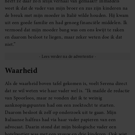
heeft ze daar zo’n lelijk verhaal van gemaakt? Inmiddels
weet ik dat de vader van mijn broer en zus zijn kinderen na
de breuk met mijn moeder in Italië wilde houden. Hij kwam
uit een goede familie en had genoeg financiële middelen. Ik
vermoed dat mijn moeder bang was om ons kwijt te raken
en daarom besloot te liegen, maar zeker weten doe ik dat
niet.”
Waarheid
Als de waarheid boven tafel gekomen is, voelt Serena direct
dat ze wil weten wie haar vader wel is. “Ik mailde de redactie
van Spoorloos, maar ze vonden dat ik te weinig
aanknopingspunten had om een zoektocht te starten.
Daarom besloot ik zelf op onderzoek uit te gaan. Mijn
Italiaanse halfzus had via haar vader papieren van een
advocaat. Daarin stond dat mijn biologische vader een
hotelportier was met een vrouw en drie kinderen. Ook wist