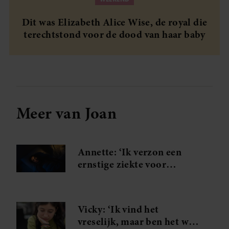
partners kunnen deze gegevens combineren met andere
Dit was Elizabeth Alice Wise, de royal die
informatie die u aan ze heeft verstrekt of die ze hebben
terechtstond voor de dood van haar baby
verzameld op basis van uw gebruik van hun services. U
gaat akkoord met onze cookies als u onze website blijft
gebruiken.
Meer van Joan
Annette: ‘Ik verzon een
ernstige ziekte voor
aandacht – en verloor al
mijn vriendinnen’
Vicky: ‘Ik vind het
vreselijk, maar ben het wel: