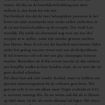
vrouw. Als Ria na de huwelijksvoltrekking niet meer
welkom is, dan komt hij ook niet.
Dat betekent dus dat de twee belangrijkste personen in het
leven van mijn aanstaande man straks zullen ontbreken in
de rij met hand schudden op de receptie. Dat vindt Lars
vreselijk. Hij stelde als alternatief nog voor om een ‘dry’
receptie in te stellen, zodat zijn moeder gewoon nuchter
kon blijven. Maar ik wil niet dat honderd man moeten lijden
onder het gedrag van een vrouw met een alcoholprobleem.
Ik wil trouwens zelf ook met een glas champagne kunnen
toosten. Bovendien zie ik Ria ervoor aan dat zij dan stiekem
een heupfles wodka in haar handtas stopt, als ze weet dat we
geen alcohol schenken.
Het diner kan ook niet zonder alcohol, want we hebben een
speciaal wijnarrangement bij de culinaire gerechten. Het
gaat me echt te ver om alleen maar Virgin cocktails en 0.0’s
te serveren vanwege Ria. En we weten ook dat als er flessen
op tafel staan, zij die als eerste allemaal zal legen. Het risico