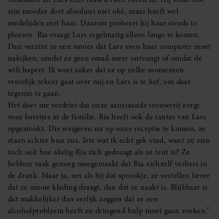
zijn moeder doet absoluut niet oké, maar heeft wel
medelijden met haar. Daarom probeert hij haar steeds te
pleasen. Ria vraagt Lars regelmatig alleen langs te komen.
Dan verzint ze een smoes dat Lars even haar computer moet
nakijken, omdat ze geen email meer ontvangt of omdat de
wifi hapert. Ik weet zeker dat ze op zulke momenten
vreselijk tekeer gaat over mij en Lars is te lief, om daar
tegenin te gaan.
Het doet me verdriet dat onze aanstaande trouwerij zorgt
voor barstjes in de familie. Ria heeft ook de tantes van Lars
opgestookt. Die weigeren nu op onze receptie te komen, ze
staan achter hun zus. Iets wat ik echt gek vind, want zij zien
toch ook hoe akelig Ria zich gedraagt als ze teut is? Ze
hebben vaak genoeg meegemaakt dat Ria zichzelf verliest in
de drank. Maar ja, net als bij dat sprookje, ze vertellen liever
dat ze mooie kleding draagt, dan dat ze naakt is. Blijkbaar is
dat makkelijker dan eerlijk zeggen dat ze een
alcoholprobleem heeft en dringend hulp moet gaan zoeken.”