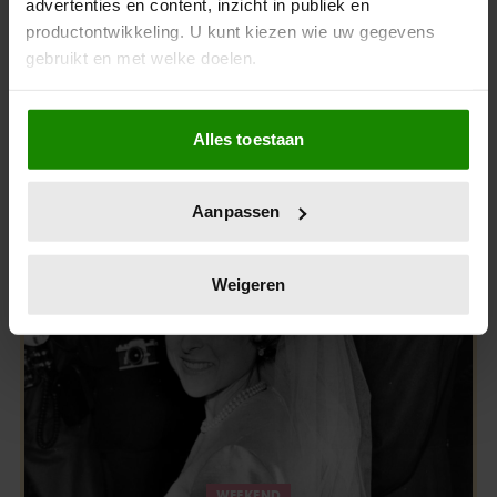
advertenties en content, inzicht in publiek en
productontwikkeling. U kunt kiezen wie uw gegevens
gebruikt en met welke doelen.
Als u het toestaat, willen we ook graag:
Alles toestaan
Informatie verzamelen over uw geografische
Uit andere media
locatie, die tot een paar meter nauwkeurig kan zijn
Uw apparaat identificeren door het actief te
Aanpassen
scannen op specifieke eigenschappen (fingerprinting)
Lees meer over hoe uw persoonlijke gegevens worden
verwerkt en stel uw voorkeuren in het
detailgedeelte
in.
Weigeren
U kunt uw toestemming op elk moment wijzigen of
intrekken in de Cookieverklaring.
We gebruiken cookies om content en advertenties te
personaliseren, om functies voor social media te bieden
en om ons websiteverkeer te analyseren. Ook delen we
informatie over uw gebruik van onze site met onze
partners voor social media, adverteren en analyse. Deze
WEEKEND