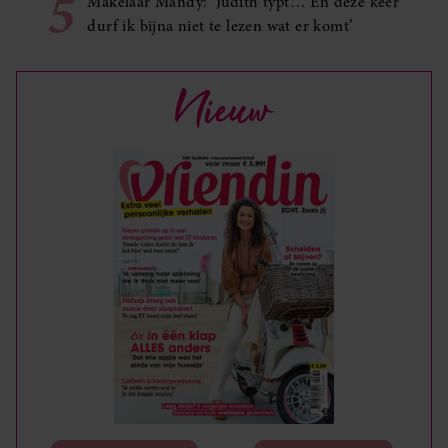
5
Makelaar Mandy: ‘Judith typt… En deze keer
durf ik bijna niet te lezen wat er komt’
Nieuw