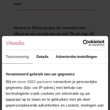
naar’
Manon en Tobias gingen als vreemden met
elkaar op reis en zijn nu een stel: ‘Ik zei nog: dit
wordt niets!’
Elles: ‘Voor mijn familie bestaat mijn vriendin
Toestemming
Details
Advertentie-instellingen
Ov
niet’
Verantwoord gebruik van uw gegevens
LEES MEER PERSOONLIJKE VERHALEN
Wij en
onze 1022 partners
verwerken je persoonlijke
gegevens (bijv. uw IP-adres) met behulp van
PERSOONLIJKE VERHALEN
technologieën zoals cookies om informatie op uw
apparaat op te slaan en te gebruiken met als doel
gepersonaliseerde advertenties en content, metingen aan