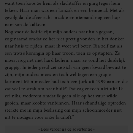
want toen koos ze hem als slachtoffer en ging tegen hem
tekeer. Haar man was een lamzak en een bemoeial. Met als
gevolg dat de sfeer echt inzakte en niemand nog een hap
nam van de kalkoen.
Nog voor de koffie zijn mijn ouders naar huis gegaan,
zogenaamd omdat ze het niet prettig vonden in het donker
naar huis te rijden, maar ik weet wel beter. Ria zelf zat als
een trotse koningin op haar troon, toen ze opstapten. Ze
moest nog net niet hard lachen, maar ze vond het duidelijk
grappig. In ieder geval zei ze zich van geen kwaad bewust te
zijn, mijn ouders moesten toch wel tegen een grapje
kunnen? Mijn moeder had toch een jurk uit 1999 aan en die
zat veel te strak om haar buik? Dat zag er toch niet uit? Ik
zei niks, wederom omdat ik geen olie op het vuur wilde
gooien, maar kookte vanbinnen. Haar schandalige optreden
sterkte me in mijn beslissing om mijn schoonmoeder niet
uit te nodigen voor onze bruiloft.”