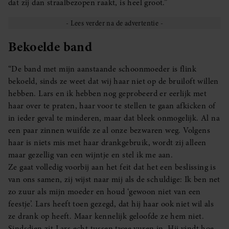
dat zij dan straalbezopen raakt, is heel groot.”
Bekoelde band
“De band met mijn aanstaande schoonmoeder is flink
bekoeld, sinds ze weet dat wij haar niet op de bruiloft willen
hebben. Lars en ik hebben nog geprobeerd er eerlijk met
haar over te praten, haar voor te stellen te gaan afkicken of
in ieder geval te minderen, maar dat bleek onmogelijk. Al na
een paar zinnen wuifde ze al onze bezwaren weg. Volgens
haar is niets mis met haar drankgebruik, wordt zij alleen
maar gezellig van een wijntje en stel ik me aan.
Ze gaat volledig voorbij aan het feit dat het een beslissing is
van ons samen, zij wijst naar mij als de schuldige: Ik ben net
zo zuur als mijn moeder en houd ‘gewoon niet van een
feestje’. Lars heeft toen gezegd, dat hij haar ook niet wil als
ze drank op heeft. Maar kennelijk geloofde ze hem niet.
Sindsdien zit Lars echt tussen twee vuren in. Hij vindt hoe