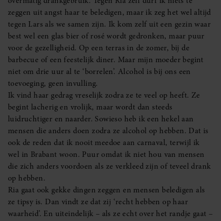
overmatig drankgebruik. Tegen Ria zelf durf ik niets te
zeggen uit angst haar te beledigen, maar ik zeg het wel altijd
tegen Lars als we samen zijn. Ik kom zelf uit een gezin waar
best wel een glas bier of rosé wordt gedronken, maar puur
voor de gezelligheid. Op een terras in de zomer, bij de
barbecue of een feestelijk diner. Maar mijn moeder begint
niet om drie uur al te ‘borrelen’. Alcohol is bij ons een
toevoeging, geen invulling.
Ik vind haar gedrag vreselijk zodra ze te veel op heeft. Ze
begint lacherig en vrolijk, maar wordt dan steeds
luidruchtiger en naarder. Sowieso heb ik een hekel aan
mensen die anders doen zodra ze alcohol op hebben. Dat is
ook de reden dat ik nooit meedoe aan carnaval, terwijl ik
wel in Brabant woon. Puur omdat ik niet hou van mensen
die zich anders voordoen als ze verkleed zijn of teveel drank
op hebben.
Ria gaat ook gekke dingen zeggen en mensen beledigen als
ze tipsy is. Dan vindt ze dat zij ‘recht hebben op haar
waarheid’. En uiteindelijk – als ze echt over het randje gaat –