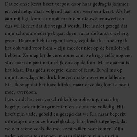
Dat ze onze kerst heeft verpest door haar gedrag is jammer
en verdrietig, maar volgend jaar is er weer een kerst. Als het
aan mij ligt, komt er nooit meer een nieuwe trouwerij en
dus wil ik niet dat die vergald wordt. Het is niet gezegd dat
mijn schoonmoeder gek gaat doen, maar de kans is wel erg
groot. Daarom heb ik tegen Lars gezegd dat ik – hoe erg ik
het ook vind voor hem – zijn moeder niet op de bruiloft wil
hebben. Ze mag bij de ceremonie zijn, ze krijgt zelfs nog een
stuk taart en gaat natuurlijk ook op de foto. Maar daarna is
het klaar. Dus géén receptie, diner of feest. Ik wil me op
mijn trouwdag niet druk hoeven maken over een lallende
Ria. Ik snap dat het hard klinkt, maar deze dag kan ik nooit
meer overdoen.
Lars vindt het een verschrikkelijke oplossing, maar hij
begrijpt ook mijn argumenten en steunt me volledig. Hij
heeft zijn vader gebeld en gezegd dat we Ria maar beperkt
uitnodigen op onze huwelijksdag. Lars heeft uitgelegd, dat
we een scène zoals die met kerst willen voorkomen. Zijn
vader zei ons te snappen, maar solidair te zijn aan zijn