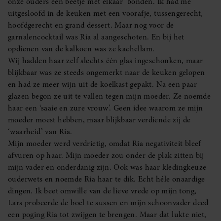
onze ouders een beetje met elkaar ‘bonden’. Ik had me
uitgesloofd in de keuken met een voorafje, tussengerecht,
hoofdgerecht en grand dessert. Maar nog voor de
garnalencocktail was Ria al aangeschoten. En bij het
opdienen van de kalkoen was ze kachellam.
Wij hadden haar zelf slechts één glas ingeschonken, maar
blijkbaar was ze steeds ongemerkt naar de keuken gelopen
en had ze meer wijn uit de koelkast gepakt. Na een paar
glazen begon ze uit te vallen tegen mijn moeder. Ze noemde
haar een ‘saaie en zure vrouw’. Geen idee waarom ze mijn
moeder moest hebben, maar blijkbaar verdiende zij de
‘waarheid’ van Ria.
Mijn moeder werd verdrietig, omdat Ria negativiteit bleef
afvuren op haar. Mijn moeder zou onder de plak zitten bij
mijn vader en onderdanig zijn. Ook was haar kledingkeuze
ouderwets en noemde Ria haar te dik. Echt héle onaardige
dingen. Ik beet omwille van de lieve vrede op mijn tong,
Lars probeerde de boel te sussen en mijn schoonvader deed
een poging Ria tot zwijgen te brengen. Maar dat lukte niet,