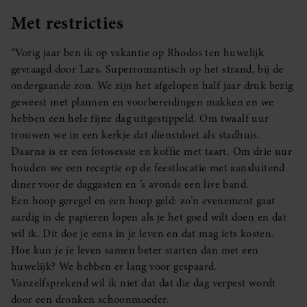
Met restricties
“Vorig jaar ben ik op vakantie op Rhodos ten huwelijk
gevraagd door Lars. Superromantisch op het strand, bij de
ondergaande zon. We zijn het afgelopen half jaar druk bezig
geweest met plannen en voorbereidingen makken en we
hebben een hele fijne dag uitgestippeld. Om twaalf uur
trouwen we in een kerkje dat dienstdoet als stadhuis.
Daarna is er een fotosessie en koffie met taart. Om drie uur
houden we een receptie op de feestlocatie met aansluitend
diner voor de daggasten en ’s avonds een live band.
Een hoop geregel en een hoop geld: zo’n evenement gaat
aardig in de papieren lopen als je het goed wilt doen en dat
wil ik. Dit doe je eens in je leven en dat mag iets kosten.
Hoe kun je je leven samen beter starten dan met een
huwelijk? We hebben er lang voor gespaard.
Vanzelfsprekend wil ik niet dat dat die dag verpest wordt
door een dronken schoonmoeder.