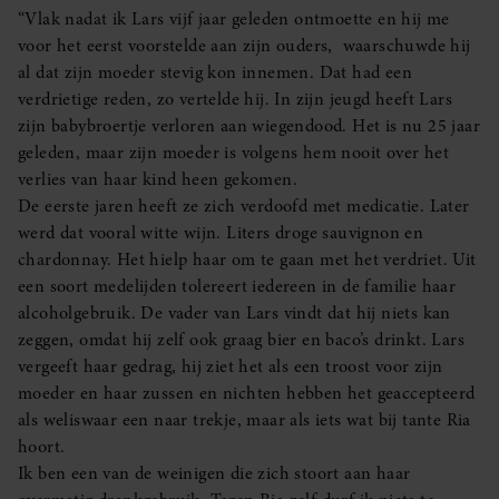
“Vlak nadat ik Lars vijf jaar geleden ontmoette en hij me
voor het eerst voorstelde aan zijn ouders, waarschuwde hij
al dat zijn moeder stevig kon innemen. Dat had een
verdrietige reden, zo vertelde hij. In zijn jeugd heeft Lars
zijn babybroertje verloren aan wiegendood. Het is nu 25 jaar
geleden, maar zijn moeder is volgens hem nooit over het
verlies van haar kind heen gekomen.
De eerste jaren heeft ze zich verdoofd met medicatie. Later
werd dat vooral witte wijn. Liters droge sauvignon en
chardonnay. Het hielp haar om te gaan met het verdriet. Uit
een soort medelijden tolereert iedereen in de familie haar
alcoholgebruik. De vader van Lars vindt dat hij niets kan
zeggen, omdat hij zelf ook graag bier en baco’s drinkt. Lars
vergeeft haar gedrag, hij ziet het als een troost voor zijn
moeder en haar zussen en nichten hebben het geaccepteerd
als weliswaar een naar trekje, maar als iets wat bij tante Ria
hoort.
Ik ben een van de weinigen die zich stoort aan haar