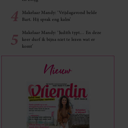
4
Makelaar Mandy: ‘Vrijdagavond belde
Bart. Hij sprak eng kalm’
5
Makelaar Mandy: ‘Judith typt… En deze
keer durf ik bijna niet te lezen wat er
komt’
Nieuw