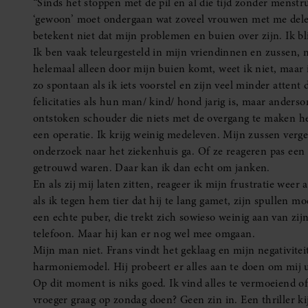
“Sinds het stoppen met de pil en al die tijd zonder menstru
‘gewoon’ moet ondergaan wat zoveel vrouwen met me delen,
betekent niet dat mijn problemen en buien over zijn. Ik 
Ik ben vaak teleurgesteld in mijn vriendinnen en zussen, m
helemaal alleen door mijn buien komt, weet ik niet, maar
zo spontaan als ik iets voorstel en zijn veel minder attent 
felicitaties als hun man/ kind/ hond jarig is, maar ander
ontstoken schouder die niets met de overgang te maken hee
een operatie. Ik krijg weinig medeleven. Mijn zussen verge
onderzoek naar het ziekenhuis ga. Of ze reageren pas een d
getrouwd waren. Daar kan ik dan echt om janken.
En als zij mij laten zitten, reageer ik mijn frustratie wee
als ik tegen hem tier dat hij te lang gamet, zijn spullen m
een echte puber, die trekt zich sowieso weinig aan van zij
telefoon. Maar hij kan er nog wel mee omgaan.
Mijn man niet. Frans vindt het geklaag en mijn negativiteit
harmoniemodel. Hij probeert er alles aan te doen om mij ui
Op dit moment is niks goed. Ik vind alles te vermoeiend of
vroeger graag op zondag doen? Geen zin in. Een thriller ki