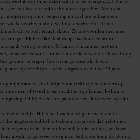
atie, weet ik dus bijna zeker dat ik in de overgang zit. Nu ik
 is er een last van mijn schouders afgevallen. Maar dat
blijf mopperen op mijn omgeving en voel me onbegrepen.
et wie ik voorheen altijd veel tijd doorbracht. Of het
 ik merk dat ze zich terugtrekken. Ze antwoorden niet meer
dan vroeger. Bij hen like ik alles op Facebook en stuur
som krijg ik weinig respons. Ik kamp al maanden met een
ft, maar waardoor ik nu wel in de ziektewet zit. Ik wacht op
ten gewoon te vragen hoe het is geweest als ik voor
ag later op berichtjes. Laatst vergaten ze dat we 23 jaar
r af op mijn man en kind. Mijn zoon trekt zijn schouders op,
oet opruimen of teveel troep maakt in zijn kamer. Joshua is
n omgeving. Of hij zucht een paar keer en duikt weer op zijn
 verschrikkelijk. Hij is heel zachtaardig en meer van het
t die negatieve bubbel te trekken, maar ook dat helpt niet.
 heb er geen zin in. Een stuk wandelen in het bos, zoals we
jken, mwah, ik ga liever vroeg naar bed in de hoop dat ik nog