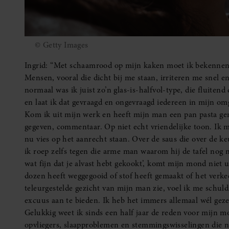
© Getty Images
Ingrid: “Met schaamrood op mijn kaken moet ik bekennen da
Mensen, vooral die dicht bij me staan, irriteren me snel 
normaal was ik juist zo’n glas-is-halfvol-type, die fluiten
en laat ik dat gevraagd en ongevraagd iedereen in mijn om
Kom ik uit mijn werk en heeft mijn man een pan pasta gem
gegeven, commentaar. Op niet echt vriendelijke toon. Ik 
nu vies op het aanrecht staan. Over de saus die over de keu
ik roep zelfs tegen die arme man waarom hij de tafel nog 
wat fijn dat je alvast hebt gekookt’, komt mijn mond niet ui
dozen heeft weggegooid of stof heeft gemaakt of het verkeer
teleurgestelde gezicht van mijn man zie, voel ik me schul
excuus aan te bieden. Ik heb het immers allemaal wél geze
Gelukkig weet ik sinds een half jaar de reden voor mijn 
opvliegers, slaapproblemen en stemmingswisselingen die n