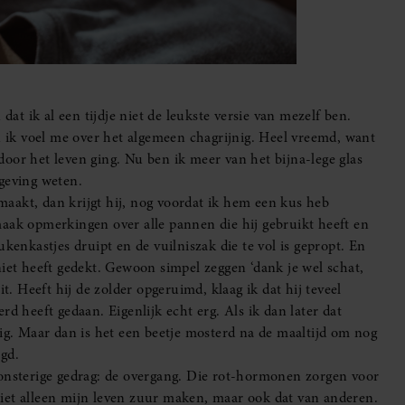
t ik al een tijdje niet de leukste versie van mezelf ben.
en ik voel me over het algemeen chagrijnig. Heel vreemd, want
d door het leven ging. Nu ben ik meer van het bijna-lege glas
geving weten.
aakt, dan krijgt hij, nog voordat ik hem een kus heb
maak opmerkingen over alle pannen die hij gebruikt heeft en
kenkastjes druipt en de vuilniszak die te vol is gepropt. En
niet heeft gedekt. Gewoon simpel zeggen ‘dank je wel schat,
t. Heeft hij de zolder opgeruimd, klaag ik dat hij teveel
d heeft gedaan. Eigenlijk echt erg. Als ik dan later dat
dig. Maar dan is het een beetje mosterd na de maaltijd om nog
gd.
monsterige gedrag: de overgang. Die rot-hormonen zorgen voor
iet alleen mijn leven zuur maken, maar ook dat van anderen.