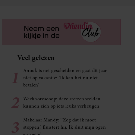
Veel gelezen
1
Anouk is net gescheiden en gaat dit jaar
niet op vakantie: ‘Ik kan het nu niet
betalen’
2
Weekhoroscoop: deze sterrenbeelden
kunnen zich op iets leuks verheugen
3
Makelaar Mandy: ‘‘Zeg dat ik moet
stoppen,’ fluistert hij. Ik sluit mijn ogen
en zwijg’