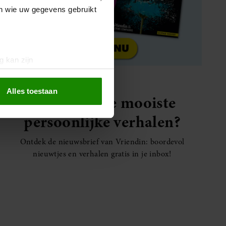
en wie uw gegevens gebruikt
g kan zijn
erprinting)
t
detailgedeelte
in. U kunt uw
Alles toestaan
Elke week de mooiste
persoonlijke verhalen?
 media te bieden en om ons
ze partners voor social
Ontdek de nieuwsbrief van Vriendin: boordevol
nformatie die u aan ze heeft
nieuwtjes en verhalen gratis in je inbox!
oord met onze cookies als u