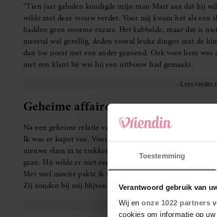
“Tien jaar geleden kondigde mijn man Mart aan dat hij wi
wilde met deze vrouw verder. Voor mij kwam het als een sh
hadden geen enorme ruzies. Het kabbelde, maar dat is niet 
meestal wel gezellig, deden vooral leuke dingen met de kin
dan toe nooit met een ander gezoend. Ook voor hem was ik 
met een klant bij wie hij een uitbouw had gemaakt.
Geheime affaire
Na een geheime relatie van negen maanden biechtte hij zijn
Ik was er kapot van. Vooral omdat hij ook meteen dezelfde 
nieuwe vlam in te trekken. Hij weigerde het nog een kans 
Toestemming
gaan. Hij wilde er niet eens meer verder over praten: hij 
Met veel moeite pakte ik na een paar weken huilen het le
Zij zouden bij mij blijven wonen en eens in de twee weke
Verantwoord gebruik van u
Wij en
onze 1022 partners
v
cookies om informatie op uw 