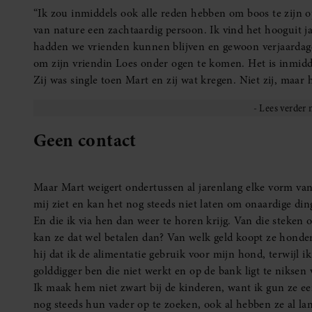
zichzelf, maar Lion nog steeds bij mij. Als ik hoor dat hij
verzachtend: ‘Ach je kent je vader, hij moppert wel, maar b
het wél lelijk bedoelt. Hij kan na al die jaren nog steeds n
hem en Loes financieel hartstikke goed. Samen hebben ze 
Zelf ben ik de afgelopen jaren nooit lang op vakantie gewee
Wegcijferen
“Dat Mart niks meer met mij te maken wil hebben, levert s
weggecijferd, om gedoe te voorkomen. Bij de diploma-uitre
Loes zaten zowat op de eerste rij. Ik vond het belangrijk 
om me op de achtergrond te houden. Maar het was niet le
maar hij negeerde mijn uitgestoken hand. Hij negeerde m
situatie voor Fenna niet ingewikkelder en pijnlijker te ma
En nu gaat Fenna dus trouwen. Haar bruiloft duurt van twe
ontsnapping aan. Ik heb daarom gekozen om niet op de brui
is het burgerlijk huwelijk bijwonen. Ergens op rij vier of z