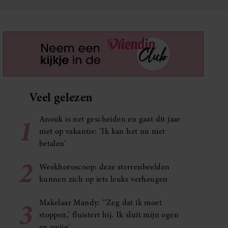
Veel gelezen
1
Anouk is net gescheiden en gaat dit jaar
niet op vakantie: ‘Ik kan het nu niet
betalen’
2
Weekhoroscoop: deze sterrenbeelden
kunnen zich op iets leuks verheugen
3
Makelaar Mandy: ‘‘Zeg dat ik moet
stoppen,’ fluistert hij. Ik sluit mijn ogen
en zwijg’