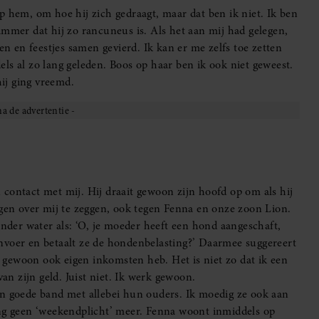
 lelijke dingen over me zegt, haal ik mijn schouders op en zeg
edoelt het niet zo slecht’. Ook al weet ik inmiddels dat Mart
iet over die alimentatiekwestie heen stappen, ook al gaat het
een fijn huis laten bouwen en ze maken veel verre reizen.
st.”
oms wel ingewikkelde situaties op. Al eerder heb ik mezelf
iking van Fenna ben ik achter in de zaal gaan zitten. Mart en
dat Fenna een leuke avond had, dus ik voelde me niet te groot
uk. Op de aansluitende borrel wilde ik hem een hand geven,
ij überhaupt. Ik ben na één drankje maar vertrokken, om de
ken dan het al was.
e uur ’s middags tot twaalf uur ’s nachts. Daar is weinig
loft van mijn dochter aanwezig te zijn. Het enige wat ik doe
o, in het stadhuis, naast mijn tante. Lion zal dan met zijn