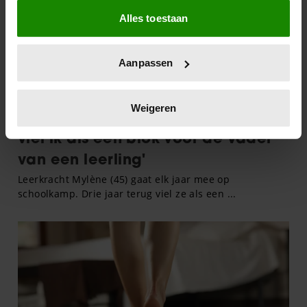
Als u het toestaat, willen we ook graag:
Alles toestaan
Informatie verzamelen over uw geografische
locatie, die tot een paar meter nauwkeurig kan zijn
Uw apparaat identificeren door het actief te
Aanpassen
scannen op specifieke eigenschappen (fingerprinting)
Lees meer over hoe uw persoonlijke gegevens worden
verwerkt en stel uw voorkeuren in het
detailgedeelte
in.
Weigeren
U kunt uw toestemming op elk moment wijzigen of
intrekken in de Cookieverklaring.
We gebruiken cookies om content en advertenties te
personaliseren, om functies voor social media te bieden
en om ons websiteverkeer te analyseren. Ook delen we
informatie over uw gebruik van onze site met onze
partners voor social media, adverteren en analyse. Deze
partners kunnen deze gegevens combineren met andere
informatie die u aan ze heeft verstrekt of die ze hebben
verzameld op basis van uw gebruik van hun services. U
gaat akkoord met onze cookies als u onze website blijft