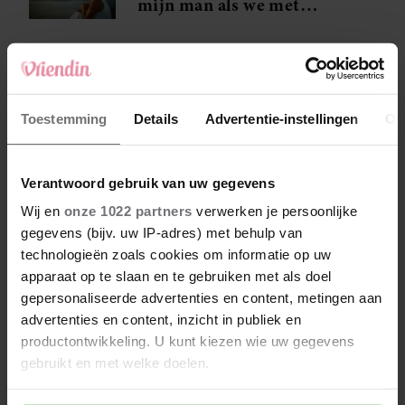
mijn man als we met
anderen zijn’
Augustus 2026 horoscoop:
dít staat er deze maand
Toestemming
Details
Advertentie-instellingen
Ov
voor jou in de sterren
Madelon: ‘Ik heb spijt dat
Verantwoord gebruik van uw gegevens
ik mijn vier kinderen zo
Wij en
onze 1022 partners
verwerken je persoonlijke
dicht op elkaar heb
gegevens (bijv. uw IP-adres) met behulp van
gekregen’
technologieën zoals cookies om informatie op uw
apparaat op te slaan en te gebruiken met als doel
gepersonaliseerde advertenties en content, metingen aan
advertenties en content, inzicht in publiek en
productontwikkeling. U kunt kiezen wie uw gegevens
gebruikt en met welke doelen.