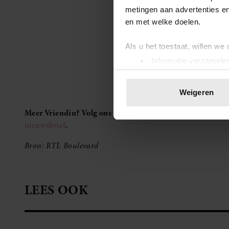
metingen aan advertenties en
en met welke doelen.
Als u het toestaat, willen we
Informatie verzamelen
Uw apparaat identific
Lees meer over hoe uw perso
Weigeren
toestemming op elk moment wi
Meer Vriendin? Volg ons op
Facebook
en
Instagram
. Je k
We gebruiken cookies om cont
nieuwsbrief
.
websiteverkeer te analyseren
Bron: RTL Boulevard
media, adverteren en analys
verstrekt of die ze hebben v
onze website blijft gebruiken.
LEES OOK