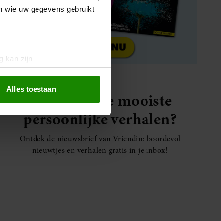
en wie uw gegevens gebruikt
g kan zijn
erprinting)
t
detailgedeelte
in. U kunt uw
Alles toestaan
Elke week de mooiste
persoonlijke verhalen?
 media te bieden en om ons
ze partners voor social
Ontdek de nieuwsbrief van Vriendin: boordevol
nformatie die u aan ze heeft
nieuwtjes en verhalen gratis in je inbox!
oord met onze cookies als u