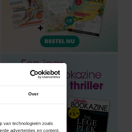
Over
p van technologieën zoals
erde advertenties en content,