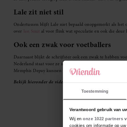
Lale zit niet stil
Ondertussen blijft Lale niet bepaald onopgemerkt als het 
over
Jan Smit
al voor flink wat speculatie en ook die deur 
Ook een zwak voor voetballers
Daarnaast blijkt de schrijfster ook een zwak te hebben voo
Nederland staat voor ze in de rij, maar ik vind Virgil va
Memphis Depay kunnen volgens Lale op haar goedkeuring re
Bekijk hieronder de video waarin Lale over haar date me
Toestemming
Verantwoord gebruik van u
Wij en
onze 1022 partners
v
cookies om informatie op uw 