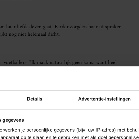
om haar liefdesleven gaat. Eerder zorgden haar uitspraken
lijkt nog niet helemaal dicht.
r voetballers. “Ik maak natuurlijk geen kans, want heel
n Dijk wel echt hot.” Ook Denzel Dumfries, Xavi Simons en
kenen. “Zij zijn ook allemaal erg leuk om te zien.”
t Ronnie Flex spreekt:
Details
Advertentie-instellingen
w gegevens
erwerken je persoonlijke gegevens (bijv. uw IP-adres) met behul
apparaat op te slaan en te gebruiken met als doel gepersonalise