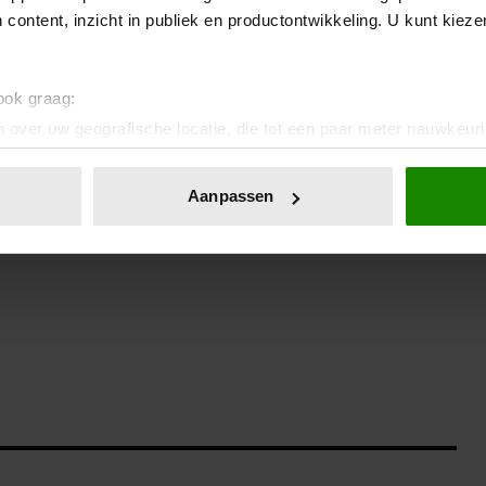
 content, inzicht in publiek en productontwikkeling. U kunt kiez
 ook graag:
 over uw geografische locatie, die tot een paar meter nauwkeuri
eren door het actief te scannen op specifieke eigenschappen (fing
onlijke gegevens worden verwerkt en stel uw voorkeuren in he
Aanpassen
jzigen of intrekken in de Cookieverklaring.
unt je ook aanmelden voor onze wekelijkse
Vriendin
ent en advertenties te personaliseren, om functies voor social
. Ook delen we informatie over uw gebruik van onze site met on
e. Deze partners kunnen deze gegevens combineren met andere i
erzameld op basis van uw gebruik van hun services. U gaat akk