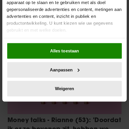
apparaat op te slaan en te gebruiken met als doel
gepersonaliseerde advertenties en content, metingen aan
advertenties en content, inzicht in publiek en
productontwikkeling. U kunt kiezen wie uw gegevens
gebruikt en met welke doelen.
Als u het toestaat, willen we ook graag:
Alles toestaan
Informatie verzamelen over uw geografische
locatie, die tot een paar meter nauwkeurig kan zijn
Uw apparaat identificeren door het actief te
Aanpassen
scannen op specifieke eigenschappen (fingerprinting)
Lees meer over hoe uw persoonlijke gegevens worden
verwerkt en stel uw voorkeuren in het
detailgedeelte
in.
Weigeren
U kunt uw toestemming op elk moment wijzigen of
intrekken in de Cookieverklaring.
We gebruiken cookies om content en advertenties te
personaliseren, om functies voor social media te bieden
en om ons websiteverkeer te analyseren. Ook delen we