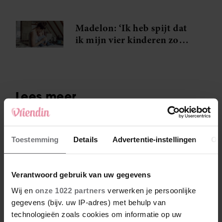
Madelon: ‘Ik heb spijt dat
ik mijn vier kinderen zo
dicht op elkaar heb
gekregen’
Toestemming
Details
Advertentie-instellingen
Ov
Verantwoord gebruik van uw gegevens
Wij en
onze 1022 partners
verwerken je persoonlijke
gegevens (bijv. uw IP-adres) met behulp van
technologieën zoals cookies om informatie op uw