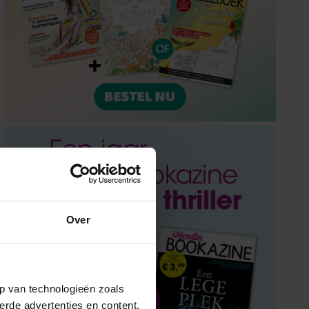
Over
p van technologieën zoals
erde advertenties en content,