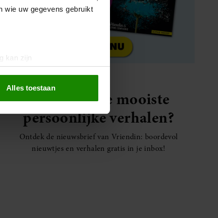
en wie uw gegevens gebruikt
g kan zijn
erprinting)
t
detailgedeelte
in. U kunt uw
Alles toestaan
Elke week de mooiste
persoonlijke verhalen?
 media te bieden en om ons
ze partners voor social
Ontdek de nieuwsbrief van Vriendin: boordevol
nformatie die u aan ze heeft
nieuwtjes en verhalen gratis in je inbox!
oord met onze cookies als u