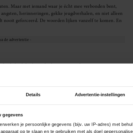
raten. Maar met iemand waar je écht mee verbonden bent,
angsten, herinneringen, gekke jeugdverhalen, en niet alleen
elt nooit geforceerd. De woorden lijken vanzelf te komen. En
rotdag hebt, lijkt die ander het aan te voelen nog voor je iets
deloos aanvoelen wat de ander nodig heeft.
Details
Advertentie-instellingen
ar bij anderen juist oplaadt? Met een echte emotionele
rijd, geen spelletjes en geen uitputtende dynamiek. Alleen
w gegevens
erwerken je persoonlijke gegevens (bijv. uw IP-adres) met behul
apparaat op te slaan en te gebruiken met als doel gepersonalise