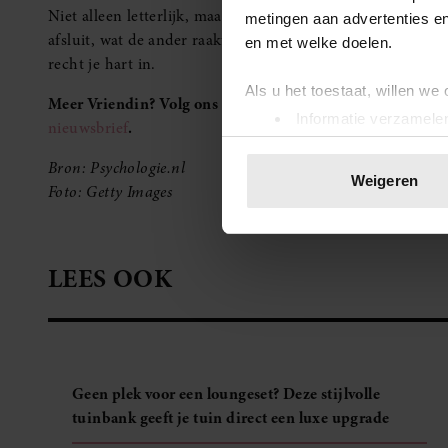
Niet alleen letterlijk, maar op een
dieper niveau
. Je merkt
metingen aan advertenties en
afsluit, wat de ander raakt. En jij wordt op dezelfde mani
en met welke doelen.
recht je hart in.
Als u het toestaat, willen we
Meer Vriendin? Volg ons op
Facebook
en
Instagram
. Je k
Informatie verzamelen
nieuwsbrief
.
Uw apparaat identific
Bron: Psychologie.nl
Lees meer over hoe uw perso
Weigeren
Foto: Getty Images
toestemming op elk moment wi
We gebruiken cookies om cont
websiteverkeer te analyseren
LEES OOK
media, adverteren en analys
verstrekt of die ze hebben v
onze website blijft gebruiken.
Geen plek voor een loungeset? Deze stijlvolle
tuinbank geeft je tuin direct een luxe upgrade