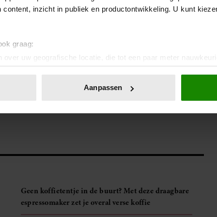
 de kleine dingen op. Hoe iemand lacht, wanneer iemand zich
 content, inzicht in publiek en productontwikkeling. U kunt kiez
er gezien. Alsof iemand even door de buitenkant heen kijkt,
 ook graag:
unt je ook aanmelden voor onze wekelijkse
Vriendin
 over uw geografische locatie, die tot een paar meter nauwkeuri
eren door het actief te scannen op specifieke eigenschappen (fing
onlijke gegevens worden verwerkt en stel uw voorkeuren in he
Aanpassen
jzigen of intrekken in de Cookieverklaring.
ent en advertenties te personaliseren, om functies voor social
. Ook delen we informatie over uw gebruik van onze site met on
e. Deze partners kunnen deze gegevens combineren met andere i
erzameld op basis van uw gebruik van hun services. U gaat akk
Geen koffietentje in de buurt? Met deze draagbare
espressomaker zet je overal verse koffie