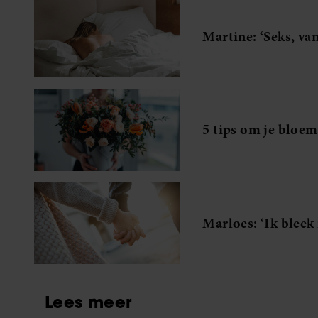
Martine: ‘Seks, van
5 tips om je bloe
Marloes: ‘Ik bleek 