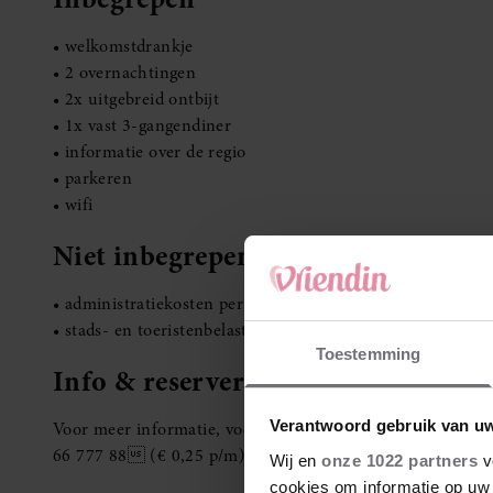
• welkomstdrankje
• 2 overnachtingen
• 2x uitgebreid ontbijt
• 1x vast 3-gangendiner
• informatie over de regio
• parkeren
• wifi
Niet inbegrepen
• administratiekosten per boeking: 1-3 personen € 14,5
• stads- en toeristenbelasting
Toestemming
Info & reserveren
Verantwoord gebruik van u
Voor meer informatie, voorwaarden en om te boeken,ga
66 777 88 (€ 0,25 p/m)
Wij en
onze 1022 partners
v
cookies om informatie op uw 