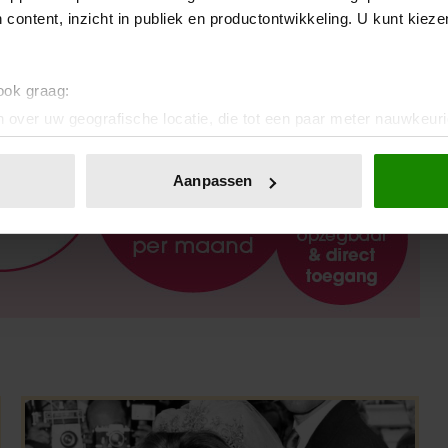
 content, inzicht in publiek en productontwikkeling. U kunt kiez
 ook graag:
 over uw geografische locatie, die tot een paar meter nauwkeuri
eren door het actief te scannen op specifieke eigenschappen (fing
onlijke gegevens worden verwerkt en stel uw voorkeuren in he
Aanpassen
jzigen of intrekken in de Cookieverklaring.
ent en advertenties te personaliseren, om functies voor social
. Ook delen we informatie over uw gebruik van onze site met on
e. Deze partners kunnen deze gegevens combineren met andere i
erzameld op basis van uw gebruik van hun services. U gaat akk