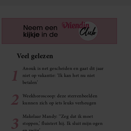
Veel gelezen
1
Anouk is net gescheiden en gaat dit jaar
niet op vakantie: ‘Ik kan het nu niet
betalen’
2
Weekhoroscoop: deze sterrenbeelden
kunnen zich op iets leuks verheugen
3
Makelaar Mandy: ‘‘Zeg dat ik moet
stoppen,’ fluistert hij. Ik sluit mijn ogen
en zwijg’