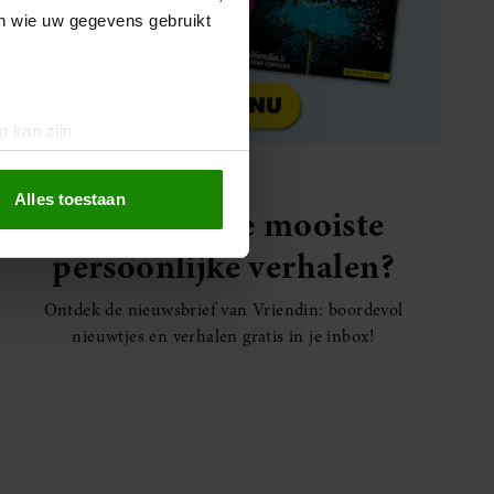
en wie uw gegevens gebruikt
g kan zijn
erprinting)
t
detailgedeelte
in. U kunt uw
Alles toestaan
Elke week de mooiste
persoonlijke verhalen?
 media te bieden en om ons
ze partners voor social
Ontdek de nieuwsbrief van Vriendin: boordevol
nformatie die u aan ze heeft
nieuwtjes en verhalen gratis in je inbox!
oord met onze cookies als u