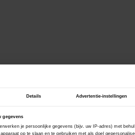
0, 4+ personen € 24,50
Details
Advertentie-instellingen
w gegevens
 je naar
www.voordeeluitjes.nl/vriendin
of bel je0900 –
erwerken je persoonlijke gegevens (bijv. uw IP-adres) met behul
apparaat op te slaan en te gebruiken met als doel gepersonalise