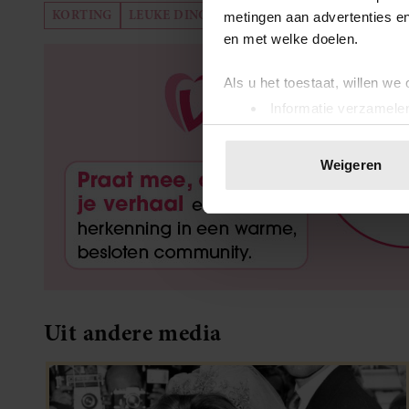
KORTING
LEUKE DINGEN DOEN
REIZEN
metingen aan advertenties en
en met welke doelen.
Als u het toestaat, willen we
Informatie verzamelen
Uw apparaat identific
Lees meer over hoe uw perso
Weigeren
toestemming op elk moment wi
We gebruiken cookies om cont
websiteverkeer te analyseren
media, adverteren en analys
verstrekt of die ze hebben v
onze website blijft gebruiken.
Uit andere media