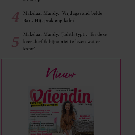
4
Makelaar Mandy: ‘Vrijdagavond belde
Bart. Hij sprak eng kalm’
5
Makelaar Mandy: ‘Judith typt… En deze
keer durf ik bijna niet te lezen wat er
komt’
Nieuw