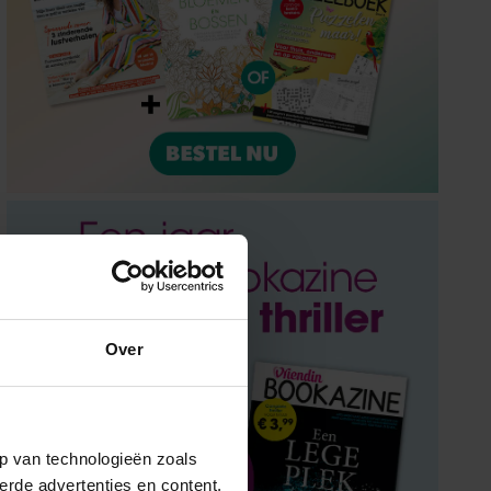
Over
p van technologieën zoals
erde advertenties en content,