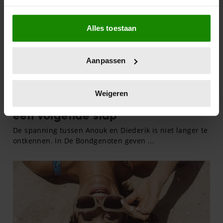
Als u het toestaat, willen we ook graag:
Alles toestaan
Informatie verzamelen over uw geografische
locatie, die tot een paar meter nauwkeurig kan zijn
Uw apparaat identificeren door het actief te
Aanpassen
scannen op specifieke eigenschappen (fingerprinting)
Lees meer over hoe uw persoonlijke gegevens worden
verwerkt en stel uw voorkeuren in het
detailgedeelte
in.
Weigeren
U kunt uw toestemming op elk moment wijzigen of
intrekken in de Cookieverklaring.
We gebruiken cookies om content en advertenties te
personaliseren, om functies voor social media te bieden
en om ons websiteverkeer te analyseren. Ook delen we
informatie over uw gebruik van onze site met onze
partners voor social media, adverteren en analyse. Deze
partners kunnen deze gegevens combineren met andere
informatie die u aan ze heeft verstrekt of die ze hebben
verzameld op basis van uw gebruik van hun services. U