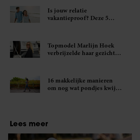
Is jouw relatie
vakantieproof? Deze 5
ingrediënten maken het
verschil
Topmodel Marlijn Hoek
verbrijzelde haar gezicht:
‘Ik dacht: álles is voorbij’
16 makkelijke manieren
om nog wat pondjes kwijt
te raken