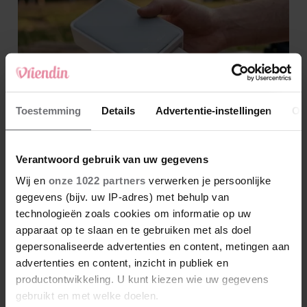
Toestemming
Details
Advertentie-instellingen
Ov
Verantwoord gebruik van uw gegevens
Wij en
onze 1022 partners
verwerken je persoonlijke
gegevens (bijv. uw IP-adres) met behulp van
technologieën zoals cookies om informatie op uw
apparaat op te slaan en te gebruiken met als doel
gepersonaliseerde advertenties en content, metingen aan
advertenties en content, inzicht in publiek en
productontwikkeling. U kunt kiezen wie uw gegevens
gebruikt en met welke doelen.