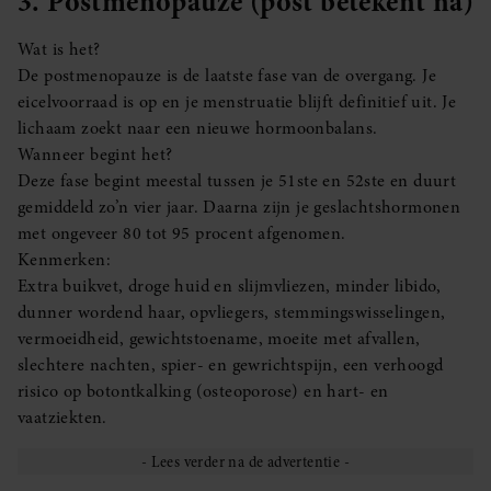
3. Postmenopauze (post betekent ná)
Wat is het?
De postmenopauze is de laatste fase van de overgang. Je
eicelvoorraad is op en je menstruatie blijft definitief uit. Je
lichaam zoekt naar een nieuwe hormoonbalans.
Wanneer begint het?
Deze fase begint meestal tussen je 51ste en 52ste en duurt
gemiddeld zo’n vier jaar. Daarna zijn je geslachtshormonen
met ongeveer 80 tot 95 procent afgenomen.
Kenmerken:
Extra buikvet, droge huid en slijmvliezen, minder libido,
dunner wordend haar, opvliegers, stemmingswisselingen,
vermoeidheid, gewichtstoename, moeite met afvallen,
slechtere nachten, spier- en gewrichtspijn, een verhoogd
risico op botontkalking (osteoporose) en hart- en
vaatziekten.