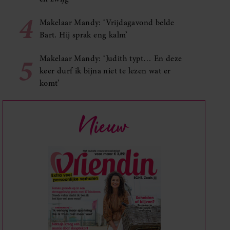
4
Makelaar Mandy: ‘Vrijdagavond belde
Bart. Hij sprak eng kalm’
5
Makelaar Mandy: ‘Judith typt… En deze
keer durf ik bijna niet te lezen wat er
komt’
Nieuw