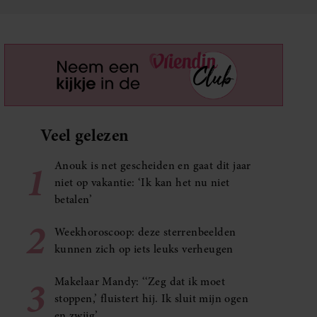
Veel gelezen
1
Anouk is net gescheiden en gaat dit jaar
niet op vakantie: ‘Ik kan het nu niet
betalen’
2
Weekhoroscoop: deze sterrenbeelden
kunnen zich op iets leuks verheugen
3
Makelaar Mandy: ‘‘Zeg dat ik moet
stoppen,’ fluistert hij. Ik sluit mijn ogen
en zwijg’