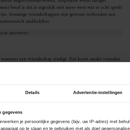
 ineens dagen onbeantwoord. Afspreken wordt lastiger.
t besef je dat je eigenlijk niet meer weet wat er echt speelt
 te zijn. Sommige vriendschappen zijn gewoon verbonden aan
 automatisch makkelijker.
et wanneer een vriendschap eindigt. Dat komt omdat vrienden
geschiedenis, herinneringen, onzekerheden en grappigste
 maakten deel uit van wie we zijn geworden. Wanneer zo’n
st ook een stukje vertrouwdheid.
 keuze. Familie krijg je erbij en een liefdesrelatie heeft
Details
Advertentie-instellingen
happen bestaan juist omdat beide mensen steeds opnieuw voor
s een afwijzing. Zelfs wanneer niemand iets verkeerd heeft
w gegevens
erwerken je persoonlijke gegevens (bijv. uw IP-adres) met behul
enning
apparaat op te slaan en te gebruiken met als doel gepersonalise