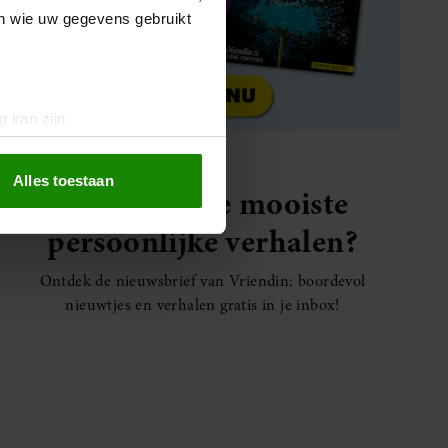
en wie uw gegevens gebruikt
g kan zijn
erprinting)
t
detailgedeelte
in. U kunt uw
Alles toestaan
Elke week de mooiste
persoonlijke verhalen?
 media te bieden en om ons
ze partners voor social
Ontdek de nieuwsbrief van Vriendin: boordevol
nformatie die u aan ze heeft
nieuwtjes en verhalen gratis in je inbox!
oord met onze cookies als u