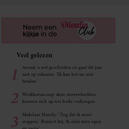
Veel gelezen
1
Anouk is net gescheiden en gaat dit jaar
niet op vakantie: ‘Ik kan het nu niet
betalen’
2
Weekhoroscoop: deze sterrenbeelden
kunnen zich op iets leuks verheugen
3
Makelaar Mandy: ‘‘Zeg dat ik moet
stoppen,’ fluistert hij. Ik sluit mijn ogen
en zwijg’