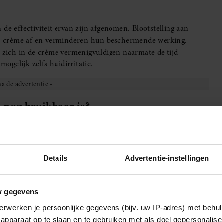
de effectiviteit ervan zijn afgenomen. Blootstelling aan
 de crème af en verminderen hun beschermende werking.
zich in de crème vermenigvuldigen naarmate de tijd
mogelijk zelfs huidirritatie.
 nog bruikbaar is?
f oude zonnebrandcrème nog bruikbaar is:
crème de houdbaarheidsdatum heeft overschreden, is het
an de veiligheid en effectiviteit van het product na die
Details
Advertentie-instellingen
textuur is veranderd, zoals klonten of waterige scheiding, of
w gegevens
m het weg te gooien. Dit kan een teken zijn dat het bedorven
erwerken je persoonlijke gegevens (bijv. uw IP-adres) met behul
kleur is veranderd, bijvoorbeeld als het troebel of
apparaat op te slaan en te gebruiken met als doel gepersonalise