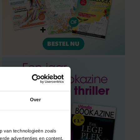
Over
p van technologieën zoals
erde advertenties en content,