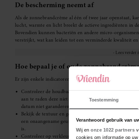
De bescherming neemt af
Als de zonnebrandcrème al één of twee jaar openstaat, kan 
lucht, warmte en licht breekt de actieve ingrediënten in
Bovendien kunnen bacteriën en andere micro-organismen 
verstrijkt, wat kan leiden tot een verminderde kwaliteit en 
Hoe bepaal je of oude zonnebrandcrème
Er zijn enkele indicatoren waarmee je kunt beoordelen o
Controleer de houdbaarheidsdatum. Als de zonnebrand
aan te raden deze niet meer te gebruiken. De fabrikant k
Toestemming
datum niet garanderen.
Bekijk de textuur en geur. Als de zonnebrandcrème van 
Verantwoord gebruik van u
een onaangename geur heeft ontwikkeld, is het beter o
is.
Wij en
onze 1022 partners
v
Controleer op verkleuring. Als de zonnebrandcrème van 
cookies om informatie op uw 