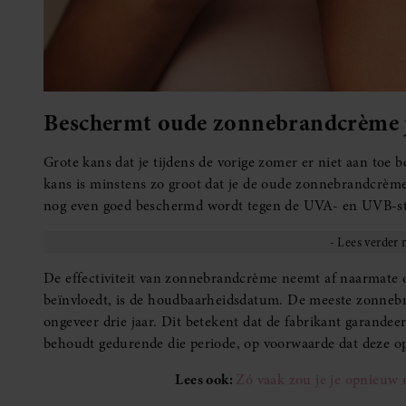
Beschermt oude zonnebrandcrème j
Grote kans dat je tijdens de vorige zomer er niet aan toe
kans is minstens zo groot dat je de oude zonnebrandcrème 
nog even goed beschermd wordt tegen de UVA- en UVB-st
De effectiviteit van zonnebrandcrème neemt af naarmate dez
beïnvloedt, is de houdbaarheidsdatum. De meeste zonne
ongeveer drie jaar. Dit betekent dat de fabrikant garande
behoudt gedurende die periode, op voorwaarde dat deze op
Lees ook:
Zó vaak zou je je opnieu